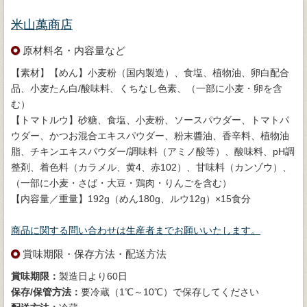
米山萬商店
原材料名・内容量など
【素材】【めん】小麦粉（国内製造）、食塩、植物油、卵白配合
品、小麦たん白/酸味料、くちなし色素、（一部に小麦・卵を含
む）
【トマトルウ】砂糖、食塩、小麦粉、ソースパウダー、トマトパ
ウダー、かつお混合エキスパウダー、粉末醬油、香辛料、植物油
脂、チキンエキスパウダー/調味料（アミノ酸等）、酸味料、pH調
整剤、着色料（カラメル、黄4、赤102）、甘味料（カンゾウ）、
（一部に小麦・さば・大豆・鶏肉・りんごを含む）
【内容量／重量】192g（めん180g、ルウ12g）×15食分
商品に関する問い合わせは生産者までお願いいたします。
賞味期限・保存方法・配送方法
賞味期限：
製造日より60日
保存/保管方法：
要冷蔵（1℃～10℃）で保存してください