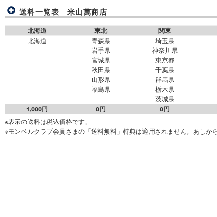
送料一覧表 米山萬商店
北海道
東北
関東
北海道
青森県
埼玉県
岩手県
神奈川県
宮城県
東京都
秋田県
千葉県
山形県
群馬県
福島県
栃木県
茨城県
1,000円
0円
0円
※表示の送料は税込価格です。
※モンベルクラブ会員さまの「送料無料」特典は適用されません。あしか