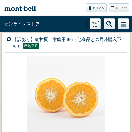
メニュー
ログイン
オンラインストア
【訳あり】紅甘夏 家庭用4kg（他商品との同時購入不
可）
産地直送