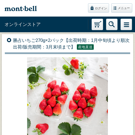
メニュー
ログイン
オンラインストア
勝占いちご270g×2パック【出荷時期：1月中旬頃より順次
出荷/販売期間：3月末頃まで】
産地直送