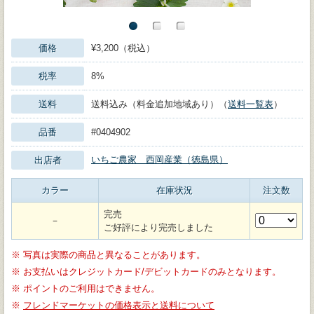
価格
¥3,200（税込）
税率
8%
送料
送料込み（料金追加地域あり）（
送料一覧表
）
品番
#0404902
いちご農家 西岡産業（徳島県）
出店者
カラー
在庫状況
注文数
完売
－
ご好評により完売しました
※
写真は実際の商品と異なることがあります。
※
お支払いはクレジットカード/デビットカードのみとなります。
※
ポイントのご利用はできません。
※
フレンドマーケットの価格表示と送料について