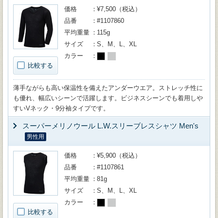
価格
¥7,500（税込）
品番
#1107860
平均重量
115g
サイズ
S、M、L、XL
カラー
比較する
薄手ながらも高い保温性を備えたアンダーウエア。ストレッチ性に
も優れ、幅広いシーンで活躍します。ビジネスシーンでも着用しや
すいVネック・9分袖タイプです。
スーパーメリノウール L.W.スリーブレスシャツ Men's
男性用
価格
¥5,900（税込）
品番
#1107861
平均重量
81g
サイズ
S、M、L、XL
カラー
比較する