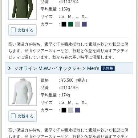
品番
#1107704
平均重量
159g
サイズ
S、M、L、XL
カラー
比較する
高い保温力を持ち、素早く汗を吸水拡散して素肌を乾いた状態に保
ちます。登山やツアースキーなど、行動と休憩を繰り返すアクティ
ビティに適しています。秋から春の寒い時季に活躍します。
ジオライン M.W.ハイネックシャツ Men's
男性用
価格
¥5,500（税込）
品番
#1107706
平均重量
174g
サイズ
S、M、L、XL
カラー
比較する
高い保温力を持ち、素早く汗を吸水拡散して素肌を乾いた状態に保
ちます。登山やツアースキーなど、行動と休憩を繰り返すアクティ