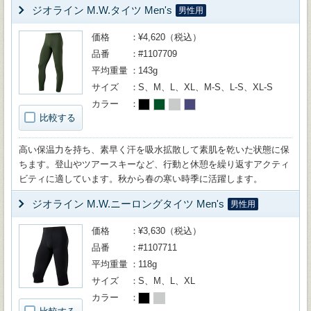
ジオライン M.W.タイツ Men's
男性用
価格
¥4,620（税込）
品番
#1107709
平均重量
143g
サイズ
S、M、L、XL、M-S、L-S、XL-S
カラー
比較する
高い保温力を持ち、素早く汗を吸水拡散して素肌を乾いた状態に保
ちます。登山やツアースキーなど、行動と休憩を繰り返すアクティ
ビティに適しています。秋から春の寒い時季に活躍します。
ジオライン M.W.ニーロングタイツ Men's
男性用
価格
¥3,630（税込）
品番
#1107711
平均重量
118g
サイズ
S、M、L、XL
カラー