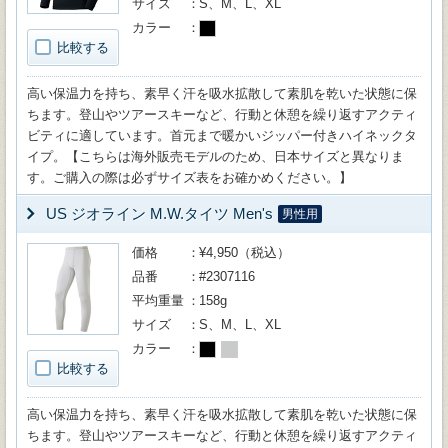
サイズ
S、M、L、XL
カラー
比較する
高い保温力を持ち、素早く汗を吸水拡散して素肌を乾いた状態に保
ちます。登山やツアースキーなど、行動と休憩を繰り返すアクティ
ビティに適しています。首元まで暖かいジッパー付きハイネックタ
イプ。【こちらは海外販売モデルのため、日本サイズと異なりま
す。ご購入の際は必ずサイズ表をお確かめください。】
US ジオライン M.W.タイツ Men's
男性用
価格
¥4,950（税込）
品番
#2307116
平均重量
158g
サイズ
S、M、L、XL
カラー
比較する
高い保温力を持ち、素早く汗を吸水拡散して素肌を乾いた状態に保
ちます。登山やツアースキーなど、行動と休憩を繰り返すアクティ