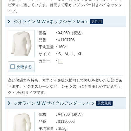
ビティに適しています。首元まで暖かいジッパー付きハイネックタ
イプ。
ジオライン M.W.Vネックシャツ Men's
男性用
価格
¥4,950（税込）
品番
#1107708
平均重量
160g
サイズ
S、M、L、XL
カラー
比較する
高い保温力を持ち、素早く汗を吸水拡散して素肌を乾いた状態に保
ちます。ビジネスシーンなど、シャツの下にも着用しやすいVネッ
ク・9分袖タイプです。
ジオライン M.W.サイクルアンダーシャツ
男女兼用
価格
¥4,730（税込）
品番
#1130606
平均重量
153g