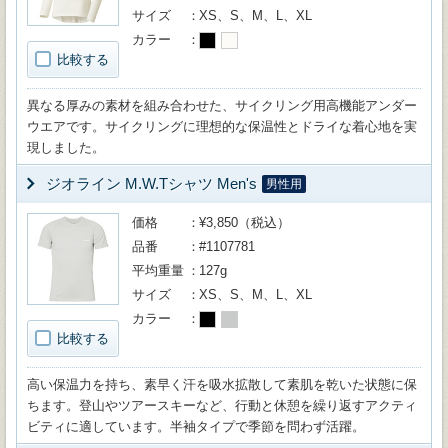
サイズ
XS、S、M、L、XL
カラー
比較する
異なる厚みの素材を組み合わせた、サイクリング用高機能アンダー
ウエアです。サイクリングに理想的な保温性とドライな着心地を実
現しました。
ジオライン M.W.Tシャツ Men's
男性用
価格
¥3,850（税込）
品番
#1107781
平均重量
127g
サイズ
XS、S、M、L、XL
カラー
比較する
高い保温力を持ち、素早く汗を吸水拡散して素肌を乾いた状態に保
ちます。登山やツアースキーなど、行動と休憩を繰り返すアクティ
ビティに適しています。半袖タイプで季節を問わず活躍。