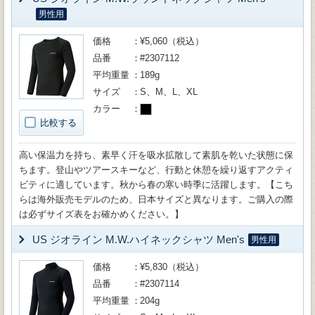
男性用
価格
¥5,060（税込）
品番
#2307112
平均重量
189g
サイズ
S、M、L、XL
カラー
比較する
高い保温力を持ち、素早く汗を吸水拡散して素肌を乾いた状態に保
ちます。登山やツアースキーなど、行動と休憩を繰り返すアクティ
ビティに適しています。秋から春の寒い時季に活躍します。【こち
らは海外販売モデルのため、日本サイズと異なります。ご購入の際
は必ずサイズ表をお確かめください。】
US ジオライン M.W.ハイネックシャツ Men's
男性用
価格
¥5,830（税込）
品番
#2307114
平均重量
204g