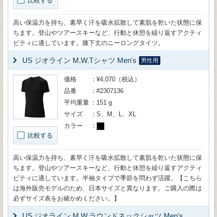
比較する
高い保温力を持ち、素早く汗を吸水拡散して素肌を乾いた状態に保
ちます。登山やツアースキーなど、行動と休憩を繰り返すアクティ
ビティに適しています。膝下丈のニーロングタイツ。
US ジオライン M.W.Tシャツ Men's
男性用
価格
¥4,070（税込）
品番
#2307136
平均重量
151 g
サイズ
S、M、L、XL
カラー
比較する
高い保温力を持ち、素早く汗を吸水拡散して素肌を乾いた状態に保
ちます。登山やツアースキーなど、行動と休憩を繰り返すアクティ
ビティに適しています。半袖タイプで季節を問わず活躍。【こちら
は海外販売モデルのため、日本サイズと異なります。ご購入の際は
必ずサイズ表をお確かめください。】
US ジオライン M.W.ラウンドネックシャツ Men's