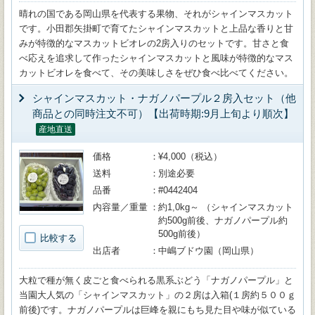
晴れの国である岡山県を代表する果物、それがシャインマスカット
です。小田郡矢掛町で育てたシャインマスカットと上品な香りと甘
みが特徴的なマスカットビオレの2房入りのセットです。甘さと食
べ応えを追求して作ったシャインマスカットと風味が特徴的なマス
カットビオレを食べて、その美味しさをぜひ食べ比べてください。
シャインマスカット・ナガノパープル２房入セット（他
商品との同時注文不可）【出荷時期:9月上旬より順次】
産地直送
価格
¥4,000（税込）
送料
別途必要
品番
#0442404
内容量／重量
約1,0kg～ （シャインマスカット
約500g前後、ナガノパープル約
500g前後）
比較する
出店者
中嶋ブドウ園（岡山県）
大粒で種が無く皮ごと食べられる黒系ぶどう「ナガノパープル」と
当園大人気の「シャインマスカット」の２房は入箱(１房約５００ｇ
前後)です。ナガノパープルは巨峰を親にもち見た目や味が似ている