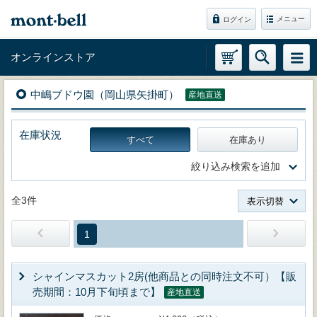
メニュー
ログイン
オンラインストア
中嶋ブドウ園（岡山県矢掛町）
産地直送
在庫状況
すべて
在庫あり
絞り込み検索を追加
全3件
表示切替
1
シャインマスカット2房(他商品との同時注文不可）【販
売期間：10月下旬頃まで】
産地直送