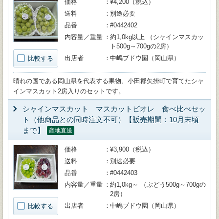
価格
¥4,200（税込）
送料
別途必要
品番
#0442402
内容量／重量
約1,0kg以上 （シャインマスカッ
ト500g～700gの2房）
出店者
中嶋ブドウ園（岡山県）
比較する
晴れの国である岡山県を代表する果物、小田郡矢掛町で育てたシャ
インマスカット2房入りのセットです。
シャインマスカット マスカットビオレ 食べ比べセッ
ト（他商品との同時注文不可）【販売期間：10月末頃
まで】
産地直送
価格
¥3,900（税込）
送料
別途必要
品番
#0442403
内容量／重量
約1,0kg～ （ぶどう500g～700gの
2房）
出店者
中嶋ブドウ園（岡山県）
比較する