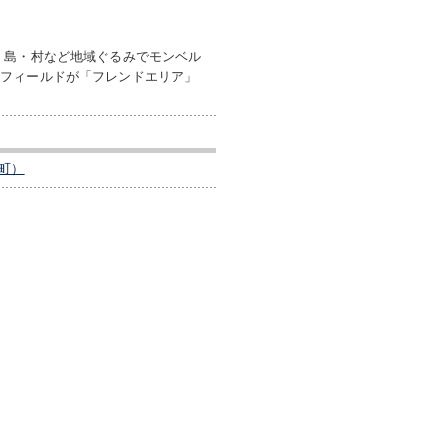
・島・村など地域ぐるみでモンベル
のフィールドが「フレンドエリア」
町）