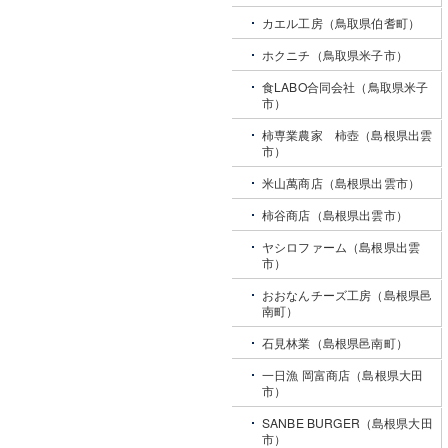
カエル工房（鳥取県伯耆町）
ホクニチ（鳥取県米子市）
食LABO合同会社（鳥取県米子
市）
柿専業農家 柿壺（島根県出雲
市）
米山萬商店（島根県出雲市）
柿谷商店（島根県出雲市）
ヤシロファーム（島根県出雲
市）
おおなんチーズ工房（島根県邑
南町）
石見林業（島根県邑南町）
一日漁 岡富商店（島根県大田
市）
SANBE BURGER（島根県大田
市）