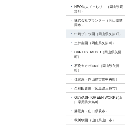
NPO法人てっちりこ（岡山県鏡
野町）
株式会社プランター（岡山県笠
岡市）
中嶋ブドウ園（岡山県矢掛町）
土井農園（岡山県矢掛町）
CANTRYHAUSU（岡山県矢掛
町）
石挽カカオissai（岡山県矢掛
町）
佳豊庵（岡山県吉備中央町）
久和田農園（広島県三原市）
GUWASHI GREEN WORKS(山
口県周防大島町)
勝景庵（山口県萩市）
秋川牧園（山口県山口市）