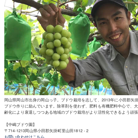
岡山県岡山市出身の岡山っ子。ブドウ栽培を志して、2013年に小田郡矢
ブドウ作りに励んでいます。除草剤を使わず、肥料も有機肥料中心で、
齢化により衰退しつつある地域のブドウ栽培がより活性化できるよう頑
【中嶋ブドウ園】
〒714-1213岡山県小田郡矢掛町里山田1812 - 2
お問い合わせはこちら