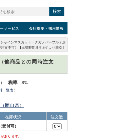
検索
ーサービス
会社概要
・採用情報
シャインマスカット・ナガノパープル２房
注文不可）【出荷時期:9月上旬より順次】
（他商品との同時注文
込）
8%
税率
料一覧表
）
園（岡山県）
在庫状況
注文数
（受付可）
とがあります。