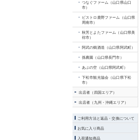
つなぐファーム（山口県山口
市）
ビストロ鹿野ファーム（山口県
周南市）
秋芳とよたファーム（山口県美
祢市）
阿武の鶴酒造（山口県阿武町）
孫農園（山口県長門市）
あぶの空（山口県阿武町）
下松市観光協会（山口県下松
市）
出店者（四国エリア）
出店者（九州・沖縄エリア）
ご利用方法と返品・交換について
お気に入り商品
入荷通知商品