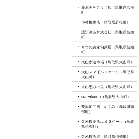
藤原みそこうじ店（鳥取県若桜
町）
小林挽物店（鳥取県若桜町）
諏訪酒造株式会社（鳥取県智頭
町）
ちづの農家旬菜屋（鳥取県智頭
町）
大山参道市場（鳥取県大山町）
大山スマイルファーム（鳥取県
大山町）
大山恵みの里（鳥取県大山町）
curryriceno（鳥取県大山町）
夢添加工房 めぐみ（鳥取県南
部町）
久米桜麦酒/大山Gビール（鳥取
県伯耆町）
久米桜酒造（鳥取県伯耆町）