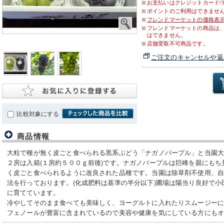
お支払いはクレジットカード/
ポイントのご利用はできませ
フレンドマーケットの価格表
フレンドマーケットの商品は
はできません。
店舗受取不可商品です。
ご注文のキャンセルや返
比較対象にする
商品情報
大粒で種が無く皮ごと食べられる黒系ぶどう「ナガノパープル」と当園
２房は入箱(１房約５００ｇ前後)です。ナガノパープルは巨峰を親にも
く皮ごと食べられるように改良された品種です。当園は除草剤不使用、
法を行っております。(化成肥料は基準の半分以下)圃場は陽当り良好で
に育てています。
冷やしてそのまま食べても美味しく、ヨーグルトに入れたりスムージーに
フェノールが豊富に含まれているので美容や健康を気にしている方にも