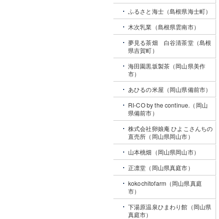
ふるさと海士（島根県海士町）
木次乳業（島根県雲南市）
夢見る茶畑 白谷清茶堂（島根
県吉賀町）
海田園黒坂製茶（岡山県美作
市）
あひるの米屋（岡山県備前市）
RI-CO by the continue.（岡山
県備前市）
株式会社卵娘庵 ひよこさんちの
直売所（岡山県岡山市）
山本桃畑（岡山県岡山市）
正凛堂（岡山県真庭市）
kokochitofarm（岡山県真庭
市）
下湯原温泉ひまわり館（岡山県
真庭市）