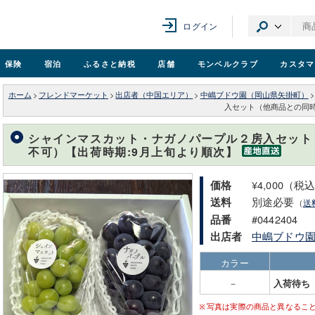
ログイン
保険
宿泊
ふるさと納税
店舗
モンベル
クラブ
カスタマ
ホーム
>
フレンドマーケット
>
出店者（中国エリア）
>
中嶋ブドウ園（岡山県矢掛町）
>
入セット（他商品との同時
シャインマスカット・ナガノパープル２房入セット
不可）【出荷時期:9月上旬より順次】
¥4,000（税
価格
別途必要
送料
（
送
#0442404
品番
中嶋ブドウ
出店者
カラー
－
入荷待ち
写真は実際の商品と異なるこ