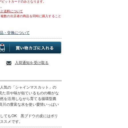
デビットカードのみとなります。
ん。
示と送料について
、複数の出店者の商品を同時に購入すること
品・交換について
入荷通知を受け取る
大人気の「シャインマスカット」の
ち見た目や味が似ているものの種がな
自然を活用しながら育てる循環型農
小田川の豊富な水を使い愛情いっぱい
してもOK 黒ブドウの皮にはポリ
オススメです。