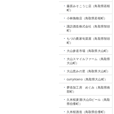
藤原みそこうじ店（鳥取県若桜
町）
小林挽物店（鳥取県若桜町）
諏訪酒造株式会社（鳥取県智頭
町）
ちづの農家旬菜屋（鳥取県智頭
町）
大山参道市場（鳥取県大山町）
大山スマイルファーム（鳥取県
大山町）
大山恵みの里（鳥取県大山町）
curryriceno（鳥取県大山町）
夢添加工房 めぐみ（鳥取県南
部町）
久米桜麦酒/大山Gビール（鳥取
県伯耆町）
久米桜酒造（鳥取県伯耆町）