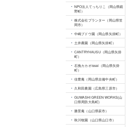
NPO法人てっちりこ（岡山県鏡
野町）
株式会社プランター（岡山県笠
岡市）
中嶋ブドウ園（岡山県矢掛町）
土井農園（岡山県矢掛町）
CANTRYHAUSU（岡山県矢掛
町）
石挽カカオissai（岡山県矢掛
町）
佳豊庵（岡山県吉備中央町）
久和田農園（広島県三原市）
GUWASHI GREEN WORKS(山
口県周防大島町)
勝景庵（山口県萩市）
秋川牧園（山口県山口市）