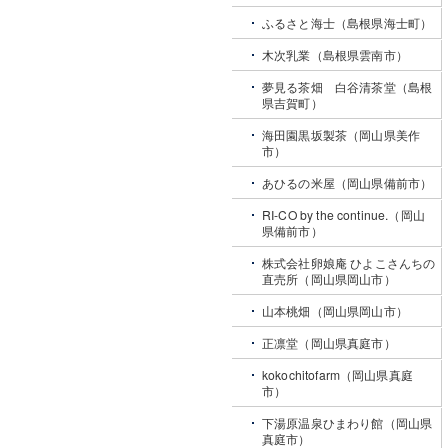
ふるさと海士（島根県海士町）
木次乳業（島根県雲南市）
夢見る茶畑 白谷清茶堂（島根
県吉賀町）
海田園黒坂製茶（岡山県美作
市）
あひるの米屋（岡山県備前市）
RI-CO by the continue.（岡山
県備前市）
株式会社卵娘庵 ひよこさんちの
直売所（岡山県岡山市）
山本桃畑（岡山県岡山市）
正凛堂（岡山県真庭市）
kokochitofarm（岡山県真庭
市）
下湯原温泉ひまわり館（岡山県
真庭市）