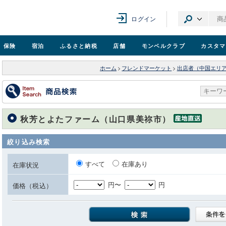
ログイン
保険
宿泊
ふるさと納税
店舗
モンベル
クラブ
カスタマ
ホーム
>
フレンドマーケット
>
出店者（中国エリ
秋芳とよたファーム（山口県美祢市）
絞り込み検索
すべて
在庫あり
在庫状況
円〜
円
価格（税込）