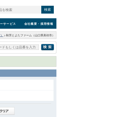
検索
ーサービス
会社概要
・採用情報
ア）
>
秋芳とよたファーム（山口県美祢市）