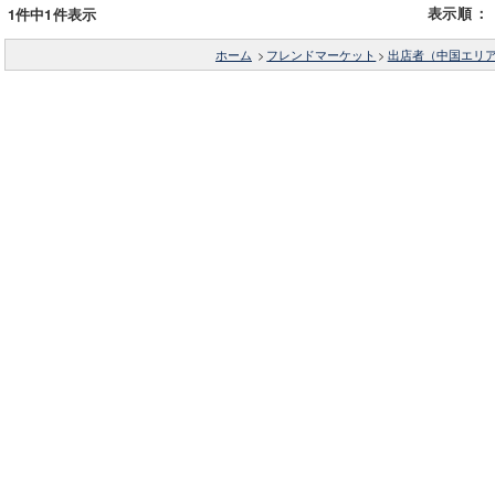
表示順
：
1件中1件表示
ホーム
>
フレンドマーケット
>
出店者（中国エリ