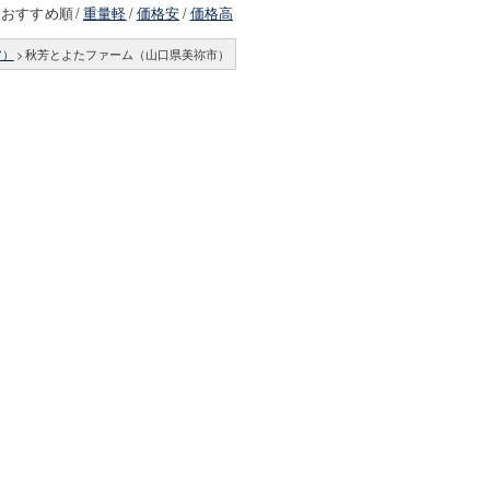
おすすめ順
/
重量軽
/
価格安
/
価格高
ア）
>
秋芳とよたファーム（山口県美祢市）