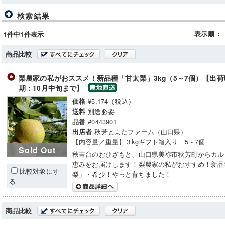
検索結果
表示順
：
1件中1件表示
商品比較
梨農家の私がおススメ！新品種「甘太梨」3kg（5～7個）【出荷時
期：10月中旬まで】
¥5,174（税込）
価格
別途必要
送料
#0443901
品番
秋芳とよたファーム（山口県）
出店者
【内容量／重量】３kgギフト箱入り 5～7個
Sold Out
秋吉台のおひざもと、山口県美祢市秋芳町からカル
恵みをお届けします！梨農家の私がおすすめ！新品
比較対象にす
梨」・希少！やっと育ちました！
る
商品比較