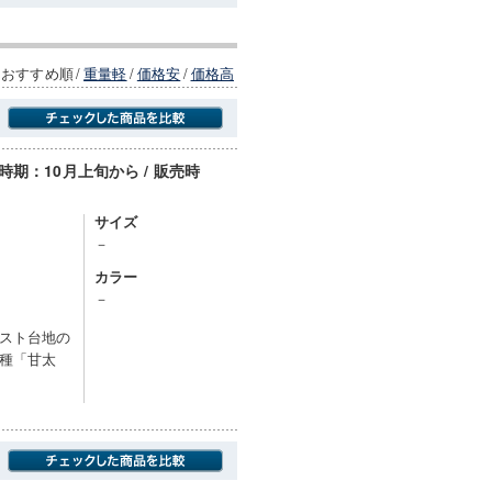
おすすめ順
/
重量軽
/
価格安
/
価格高
期：10月上旬から / 販売時
商品にのみフォーカスする
サイズ
－
カラー
－
スト台地の
種「甘太