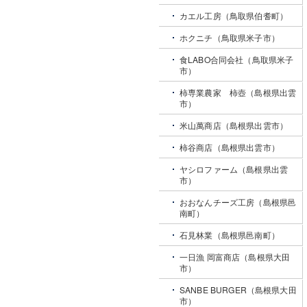
カエル工房（鳥取県伯耆町）
ホクニチ（鳥取県米子市）
食LABO合同会社（鳥取県米子
市）
柿専業農家 柿壺（島根県出雲
市）
米山萬商店（島根県出雲市）
柿谷商店（島根県出雲市）
ヤシロファーム（島根県出雲
市）
おおなんチーズ工房（島根県邑
南町）
石見林業（島根県邑南町）
一日漁 岡富商店（島根県大田
市）
SANBE BURGER（島根県大田
市）