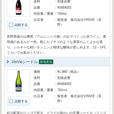
送料
別途必要
品番
#0484001
内容量／重量
750mL
出店者
製造者 株式会社VINVIE（長
野）
比較する
長野県産の山葡萄（アムレンシス種）のみでつくった赤ワイン。透
明感のあるルビー色。熟したイチゴのような果実のふくよかな香
り。シルキーな軽いタンニンと軽快な酸味が楽しめます。12～14℃
ぐらいでお飲みください。
VinVieシードル
産地直送
価格
¥1,980（税込）
送料
別途必要
品番
#0484002
内容量／重量
750ｍL
出店者
製造者 株式会社VINVIE（長
野）
比較する
松川町産のリンゴで造る、ドライな味わいの定番シードル（リンゴ