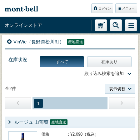
メニュー
ログイン
オンラインストア
VinVie（長野県松川町）
産地直送
在庫状況
すべて
在庫あり
絞り込み検索を追加
全2件
表示切替
1
ルージュ 山葡萄
産地直送
価格
¥2,090（税込）