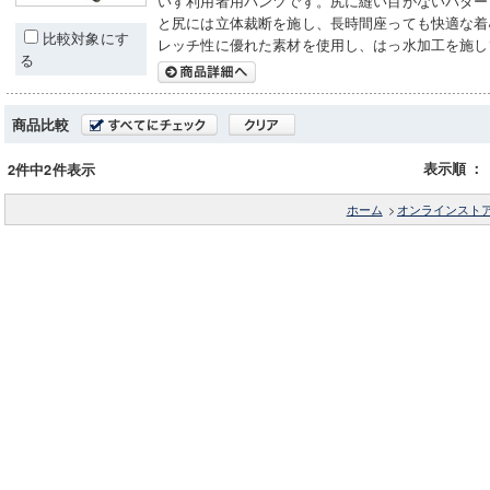
いす利用者用パンツです。尻に縫い目がないパター
と尻には立体裁断を施し、長時間座っても快適な着
比較対象にす
レッチ性に優れた素材を使用し、はっ水加工を施し
る
商品比較
表示順
：
2件中2件表示
ホーム
>
オンラインスト