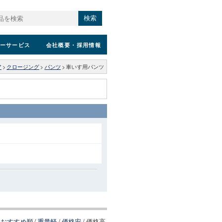
検索
ーサービス
会社概要
・採用情報
ア
>
クロージング
>
パンツ
>
車いす用パンツ
おすすめ順
/
重量軽
/
価格安
/
価格高