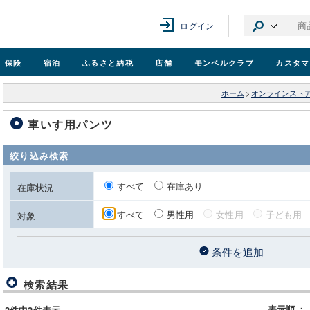
ログイン
保険
宿泊
ふるさと納税
店舗
モンベル
クラブ
カスタマ
ホーム
>
オンラインスト
車いす用パンツ
絞り込み検索
すべて
在庫あり
在庫状況
すべて
男性用
女性用
子ども用
対象
条件を追加
検索結果
表示順
：