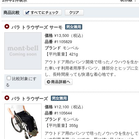
2件中2件表示
商品比較
パラ トラウザーズ サーモ
¥13,500（税込）
価格
#1105829
品番
モンベル
ブランド
【平均重量】421g
アウトドア用のパンツ開発で培ったノウハウを生か
た車いす利用者用厚手パンツ。膝部分とヒップに立
し、長時間座っても快適な着心地です。
比較対象にす
る
パラ トラウザーズ
¥12,100（税込）
価格
#1105644
品番
モンベル
ブランド
【平均重量】355g
アウトドア用のパンツで培ったノウハウを生かして