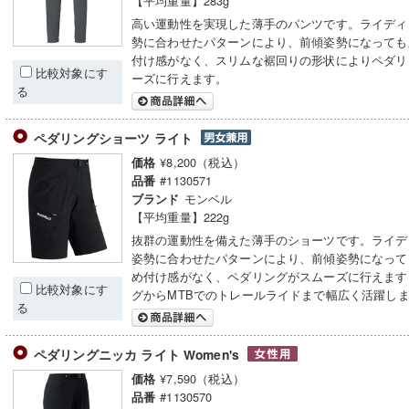
【平均重量】283g
高い運動性を実現した薄手のパンツです。ライディ
勢に合わせたパターンにより、前傾姿勢になっても
付け感がなく、スリムな裾回りの形状によりペダリ
比較対象にす
ーズに行えます。
る
ペダリングショーツ ライト
¥8,200（税込）
価格
#1130571
品番
モンベル
ブランド
【平均重量】222g
抜群の運動性を備えた薄手のショーツです。ライデ
姿勢に合わせたパターンにより、前傾姿勢になって
め付け感がなく、ペダリングがスムーズに行えます
比較対象にす
グからMTBでのトレールライドまで幅広く活躍し
る
ペダリングニッカ ライト Women's
¥7,590（税込）
価格
#1130570
品番