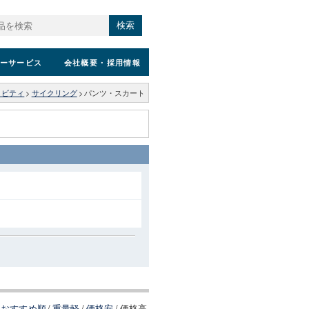
検索
ーサービス
会社概要
・採用情報
ィビティ
>
サイクリング
>
パンツ・スカート
おすすめ順
/
重量軽
/
価格安
/
価格高