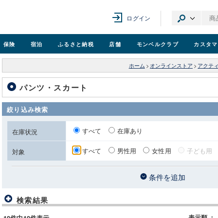
ログイン
保険
宿泊
ふるさと納税
店舗
モンベル
クラブ
カスタマ
ホーム
>
オンラインストア
>
アクテ
パンツ・スカート
絞り込み検索
すべて
在庫あり
在庫状況
すべて
男性用
女性用
子ども用
対象
条件を追加
検索結果
表示順
：