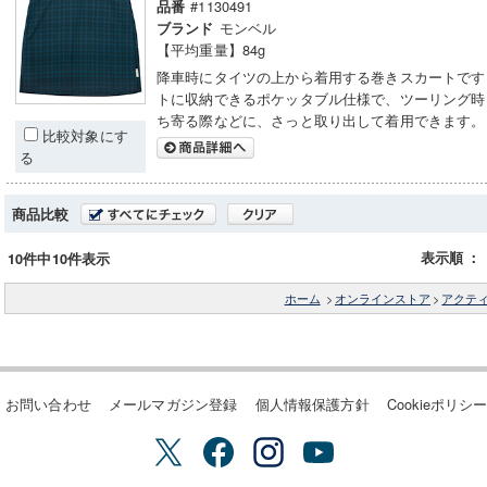
#1130491
品番
モンベル
ブランド
【平均重量】84g
降車時にタイツの上から着用する巻きスカートです
トに収納できるポケッタブル仕様で、ツーリング時
ち寄る際などに、さっと取り出して着用できます。
比較対象にす
る
商品比較
表示順
：
10件中10件表示
ホーム
>
オンラインストア
>
アクテ
お問い合わせ
メールマガジン登録
個人情報保護方針
Cookieポリシ