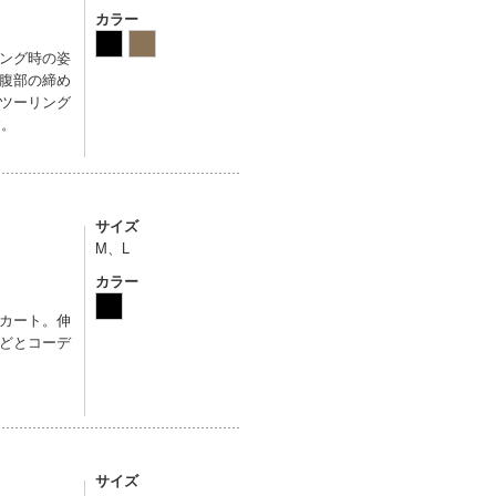
カラー
ング時の姿
腹部の締め
ツーリング
す。
サイズ
M、L
カラー
カート。伸
どとコーデ
サイズ