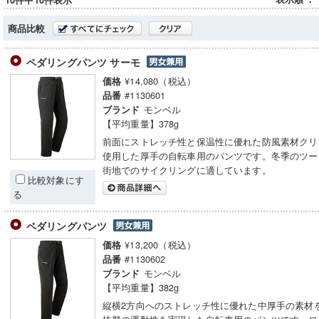
10件中10件表示
商品比較
ペダリングパンツ サーモ
¥14,080（税込）
価格
#1130601
品番
モンベル
ブランド
【平均重量】378g
前面にストレッチ性と保温性に優れた防風素材クリ
使用した厚手の自転車用のパンツです。冬季のツー
街地でのサイクリングに適しています。
比較対象にす
る
ペダリングパンツ
¥13,200（税込）
価格
#1130602
品番
モンベル
ブランド
【平均重量】382g
縦横2方向へのストレッチ性に優れた中厚手の素材