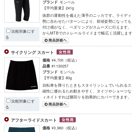
モンベル
ブランド
【平均重量】241g
抜群の運動性を備えた薄手のニッカです。ライディ
勢に合わせたパターンにより、前傾姿勢になっても
付け感がなく、ペダリングがスムーズに行えます。
比較対象にす
からMTBでのトレールライドまで幅広く活躍しま
る
サイクリング スカート
¥4,700（税込）
価格
#1130257
品番
モンベル
ブランド
【平均重量】80g
自転車を降りたときもスタイリッシュでいられるス
縮性に優れるため動きやすく、タイツやショーツな
ィネイトすれば腰回りを効果的にカバーできます。
比較対象にす
る
アフターライドスカート
¥3,960（税込）
価格