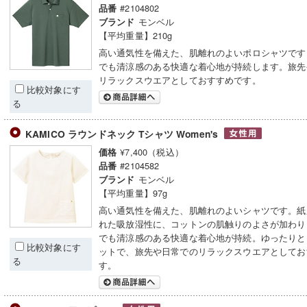
#2104802
品番
モンベル
ブランド
【平均重量】210g
高い通気性を備えた、肌離れのよいポロシャツです
でも清涼感のある快適な着心地が持続します。旅先
リラックスウエアとしておすすめです。
比較対象にす
る
KAMICO ラウンドネック Tシャツ Women's
¥7,400（税込）
価格
#2104582
品番
モンベル
ブランド
【平均重量】97g
高い通気性を備えた、肌離れのよいシャツです。紙
れた吸放湿性に、コットンの肌触りのよさが加わり
でも清涼感のある快適な着心地が持続。ゆったりと
比較対象にす
ットで、旅先や日常でのリラックスウエアとしてお
る
す。