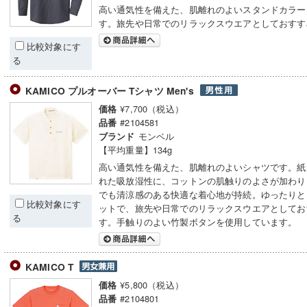
高い通気性を備えた、肌離れのよいスタンドカラー
す。旅先や日常でのリラックスウエアとしておすす
比較対象にす
る
KAMICO プルオーバー Tシャツ Men's
¥7,700（税込）
価格
#2104581
品番
モンベル
ブランド
【平均重量】134g
高い通気性を備えた、肌離れのよいシャツです。紙
れた吸放湿性に、コットンの肌触りのよさが加わり
でも清涼感のある快適な着心地が持続。ゆったりと
比較対象にす
ットで、旅先や日常でのリラックスウエアとしてお
る
す。手触りのよい竹製ボタンを使用しています。
KAMICO T
¥5,800（税込）
価格
#2104801
品番