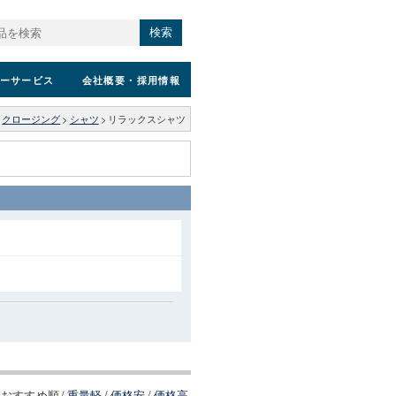
検索
ーサービス
会社概要
・採用情報
>
クロージング
>
シャツ
>
リラックスシャツ
おすすめ順
/
重量軽
/
価格安
/
価格高