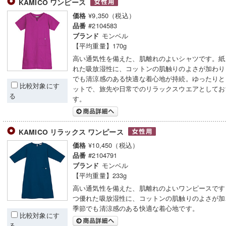
KAMICO ワンピース
¥9,350（税込）
価格
#2104583
品番
モンベル
ブランド
【平均重量】170g
高い通気性を備えた、肌離れのよいシャツです。紙
れた吸放湿性に、コットンの肌触りのよさが加わり
でも清涼感のある快適な着心地が持続。ゆったりと
比較対象にす
ットで、旅先や日常でのリラックスウエアとしてお
る
す。
KAMICO リラックス ワンピース
¥10,450（税込）
価格
#2104791
品番
モンベル
ブランド
【平均重量】233g
高い通気性を備えた、肌離れのよいワンピースです
つ優れた吸放湿性に、コットンの肌触りのよさが加
季節でも清涼感のある快適な着心地です。
比較対象にす
る