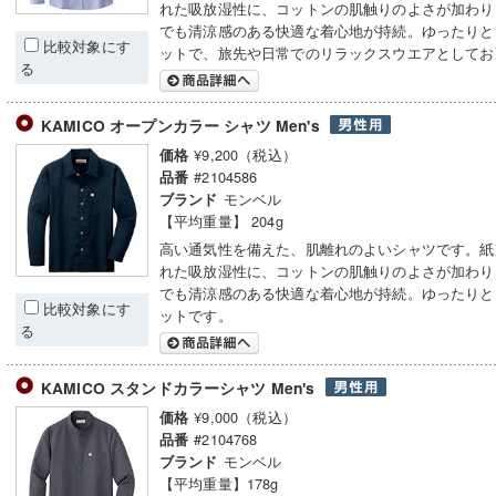
れた吸放湿性に、コットンの肌触りのよさが加わり
でも清涼感のある快適な着心地が持続。ゆったりと
比較対象にす
ットで、旅先や日常でのリラックスウエアとしてお
る
KAMICO オープンカラー シャツ Men's
¥9,200（税込）
価格
#2104586
品番
モンベル
ブランド
【平均重量】 204g
高い通気性を備えた、肌離れのよいシャツです。紙
れた吸放湿性に、コットンの肌触りのよさが加わり
でも清涼感のある快適な着心地が持続。ゆったりと
比較対象にす
ットです。
る
KAMICO スタンドカラーシャツ Men's
¥9,000（税込）
価格
#2104768
品番
モンベル
ブランド
【平均重量】178g