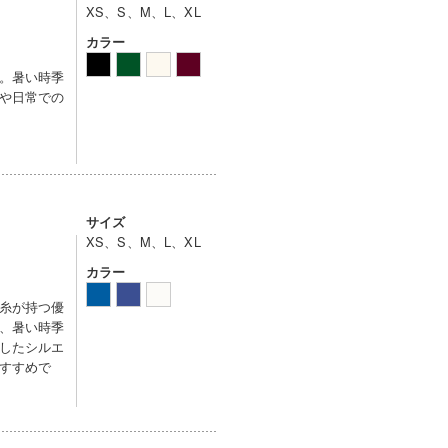
XS、S、M、L、XL
カラー
。暑い時季
や日常での
サイズ
XS、S、M、L、XL
カラー
糸が持つ優
、暑い時季
したシルエ
すすめで