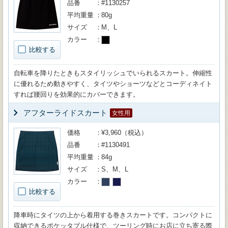
品番
#1130257
平均重量
80g
サイズ
M、L
カラー
比較する
自転車を降りたときもスタイリッシュでいられるスカート。伸縮性
に優れるため動きやすく、タイツやショーツなどとコーディネイト
すれば腰回りを効果的にカバーできます。
アフターライドスカート
女性用
価格
¥3,960（税込）
品番
#1130491
平均重量
84g
サイズ
S、M、L
カラー
比較する
降車時にタイツの上から着用する巻きスカートです。コンパクトに
収納できるポケッタブル仕様で、ツーリング時にお店に立ち寄る際