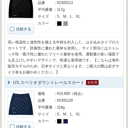
品番
#2305213
平均重量
117g
サイズ
S、M、L、XL
カラー
比較する
高い保温性と速乾性を備える中綿を封入した、はき込みタイプのス
カートです。防風性に優れた素材を使用し、サイド部分にはストレ
ッチ性・吸汗性に優れたフリース素材を使用。運動量の多い場面で
も足上げしやすいデザインで、快適な着用感です。【こちらは海外
販売モデルのため、日本サイズと異なります。ご購入の際は必ずサ
イズ表をお確かめください。】
US スペリオダウントレールスカート
女性用
価格
¥10,800（税込）
品番
#2305128
平均重量
119g
サイズ
S、M、L、XL
カラー
比較する