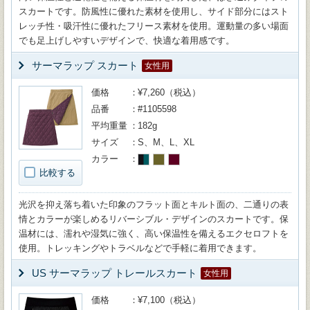
スカートです。防風性に優れた素材を使用し、サイド部分にはスト
レッチ性・吸汗性に優れたフリース素材を使用。運動量の多い場面
でも足上げしやすいデザインで、快適な着用感です。
サーマラップ スカート
女性用
価格
¥7,260（税込）
品番
#1105598
平均重量
182g
サイズ
S、M、L、XL
カラー
比較する
光沢を抑え落ち着いた印象のフラット面とキルト面の、二通りの表
情とカラーが楽しめるリバーシブル・デザインのスカートです。保
温材には、濡れや湿気に強く、高い保温性を備えるエクセロフトを
使用。トレッキングやトラベルなどで手軽に着用できます。
US サーマラップ トレールスカート
女性用
価格
¥7,100（税込）