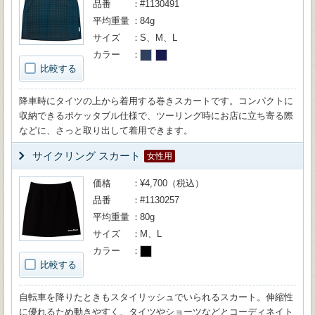
品番
#1130491
平均重量
84g
サイズ
S、M、L
カラー
比較する
降車時にタイツの上から着用する巻きスカートです。コンパクトに
収納できるポケッタブル仕様で、ツーリング時にお店に立ち寄る際
などに、さっと取り出して着用できます。
サイクリング スカート
女性用
価格
¥4,700（税込）
品番
#1130257
平均重量
80g
サイズ
M、L
カラー
比較する
自転車を降りたときもスタイリッシュでいられるスカート。伸縮性
に優れるため動きやすく、タイツやショーツなどとコーディネイト