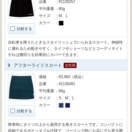
品番
#1130257
平均重量
80g
サイズ
M、L
カラー
比較する
自転車を降りたときもスタイリッシュでいられるスカート。伸縮性
に優れるため動きやすく、タイツやショーツなどとコーディネイト
すれば腰回りを効果的にカバーできます。
アフターライドスカート
女性用
価格
¥3,960（税込）
品番
#1130491
平均重量
84g
サイズ
S、M、L
カラー
比較する
降車時にタイツの上から着用する巻きスカートです。コンパクトに
収納できるポケッタブル仕様で、ツーリング時にお店に立ち寄る際