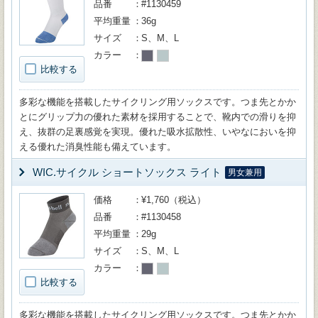
品番
#1130459
平均重量
36g
サイズ
S、M、L
カラー
比較する
多彩な機能を搭載したサイクリング用ソックスです。つま先とかか
とにグリップ力の優れた素材を採用することで、靴内での滑りを抑
え、抜群の足裏感覚を実現。優れた吸水拡散性、いやなにおいを抑
える優れた消臭性能も備えています。
WIC.サイクル ショートソックス ライト
男女兼用
価格
¥1,760（税込）
品番
#1130458
平均重量
29g
サイズ
S、M、L
カラー
比較する
多彩な機能を搭載したサイクリング用ソックスです。つま先とかか