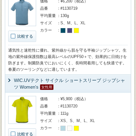
価格
¥6,200（税込）
品番
#1130719
平均重量
130g
サイズ
S、M、L、XL
カラー
比較する
通気性と速乾性に優れ、紫外線から肌を守る半袖ジップシャツ。生
地の紫外線保護指数は最高レベルのUPF50＋で、効果的に日焼けを
防ぎます。制菌防臭でにおいにくく、長時間着用しても快適です。
春夏のツーリングなどに適しています。
WIC.UVテクト サイクル ショートスリーブ ジップシャ
ツ Women's
女性用
価格
¥5,900（税込）
品番
#1130720
平均重量
111g
サイズ
XS、S、M、L、XL
カラー
比較する