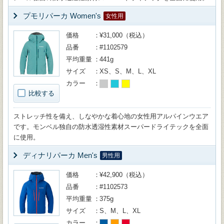
プモリパーカ Women's
女性用
価格
¥31,000（税込）
品番
#1102579
平均重量
441g
サイズ
XS、S、M、L、XL
カラー
比較する
ストレッチ性を備え、しなやかな着心地の女性用アルパインウエア
です。モンベル独自の防水透湿性素材スーパードライテックを全面
に使用。
ディナリパーカ Men's
男性用
価格
¥42,900（税込）
品番
#1102573
平均重量
375g
サイズ
S、M、L、XL
カラー