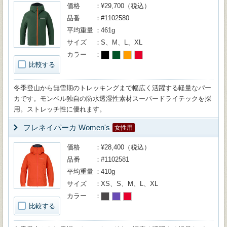
価格
¥29,700（税込）
品番
#1102580
平均重量
461g
サイズ
S、M、L、XL
カラー
比較する
冬季登山から無雪期のトレッキングまで幅広く活躍する軽量なパー
カです。モンベル独自の防水透湿性素材スーパードライテックを採
用。ストレッチ性に優れます。
フレネイパーカ Women's
女性用
価格
¥28,400（税込）
品番
#1102581
平均重量
410g
サイズ
XS、S、M、L、XL
カラー
比較する