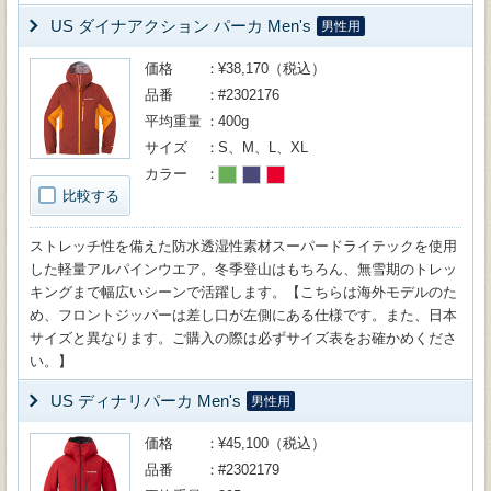
US ダイナアクション パーカ Men's
男性用
価格
¥38,170（税込）
品番
#2302176
平均重量
400g
サイズ
S、M、L、XL
カラー
比較する
ストレッチ性を備えた防水透湿性素材スーパードライテックを使用
した軽量アルパインウエア。冬季登山はもちろん、無雪期のトレッ
キングまで幅広いシーンで活躍します。【こちらは海外モデルのた
め、フロントジッパーは差し口が左側にある仕様です。また、日本
サイズと異なります。ご購入の際は必ずサイズ表をお確かめくださ
い。】
US ディナリパーカ Men's
男性用
価格
¥45,100（税込）
品番
#2302179