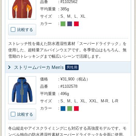
品番
#1102562
平均重量
385g
サイズ
S、M、L、XL
カラー
比較する
ストレッチ性を備えた防水透湿性素材「スーパードライテック」を
使用した、超軽量アルパインウエアです。冬季登山はもちろん、無
雪期のトレッキングまで幅広いシーンで活躍します。
ストリームパーカ Men's
男性用
価格
¥31,900（税込）
品番
#1102578
平均重量
496g
サイズ
S、M、L、XL、XXL、M-R、L-R
カラー
比較する
冬山縦走やアイスクライミングにも対応する高強度モデルです。モ
ンベル独自の防水透湿性素材スーパードライテックを全面に使用。