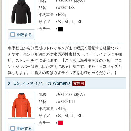
価格
¥30,500（税込）
品番
#2302185
平均重量
500g
サイズ
S、M、L、XL
カラー
比較する
冬季登山から無雪期のトレッキングまで幅広く活躍する軽量なパー
カです。モンベル独自の防水透湿性素材スーパードライテックを採
用。ストレッチ性に優れます。【こちらは海外モデルのため、フロ
ントジッパーは差し口が左側にある仕様です。また、日本サイズと
異なります。ご購入の際は必ずサイズ表をお確かめください。】
US フレネイパーカ Women's
女性用
価格
¥29,200（税込）
品番
#2302186
平均重量
417g
サイズ
S、M、L、XL
カラー
比較する