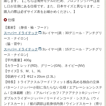
躍します。【こちらは海外モデルのため、フロントジッパーは差
し口が左側にある仕様です。また、日本サイズと異なります。ご
購入の際は必ずサイズ表をお確かめください。】
仕様
【素材】（身頃・袖・フード）
スーパー ドライテック
3レイヤー[表：30デニール・アンチグリ
ース・ナイロン]
（脇・背中）
スーパー ドライテック
3レイヤー[表：15デニール・アンチグリ
ース・ナイロン]
【平均重量】400g
【カラー】レッド(RD)、グリーン(GN)、ネイビー(NV)
【サイズ】S、M、L、XL
【収納サイズ】Φ12 x 20cm (2.3L）
【特長】トライアクスルフード / フィット感を高める独自の立体
パターン / ジッパーが顔に当たらない仕様 / エアレーションシステ
ム / 立体裁断（肘） / アルパインカフ / アクアテクト®ジッパー /
ダブルスライダージッパー / リードインコード・システム（ウィ
ンドスカート） / 裾の調節は前身頃内側 / ウインドスカート（滑り