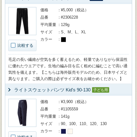
価格
¥5,000（税込）
品番
#2306228
平均重量
129g
サイズ
S、M、L、XL
カラー
比較する
毛足の長い繊維が空気を多く蓄えるため、軽量でありながら保温性
に優れたウエアです。生地の編み目を広く粗めに編むことで高い通
気性を備えます。【こちらは海外販売モデルのため、日本サイズと
異なります。ご購入の際は必ずサイズ表をお確かめください。】
ライトスウェットパンツ Kid's 90-130
子ども用
価格
¥3,900（税込）
品番
#1105559
平均重量
141g
サイズ
90、100、110、120、130
カラー