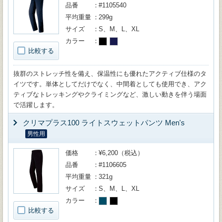
品番
#1105540
平均重量
299g
サイズ
S、M、L、XL
カラー
比較する
抜群のストレッチ性を備え、保温性にも優れたアクティブ仕様のタ
イツです。単体としてだけでなく、中間着としても使用でき、アク
ティブなトレッキングやクライミングなど、激しい動きを伴う場面
で活躍します。
クリマプラス100 ライトスウェットパンツ Men's
男性用
価格
¥6,200（税込）
品番
#1106605
平均重量
321g
サイズ
S、M、L、XL
カラー
比較する