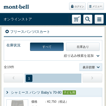
メニュー
ログイン
オンラインストア
フリースパンツ/スカート
在庫状況
すべて
在庫あり
絞り込み検索を追加
全19件
表示切替
1
シャミース パンツ Baby's 70-80
子ども用
価格
¥2,750（税込）