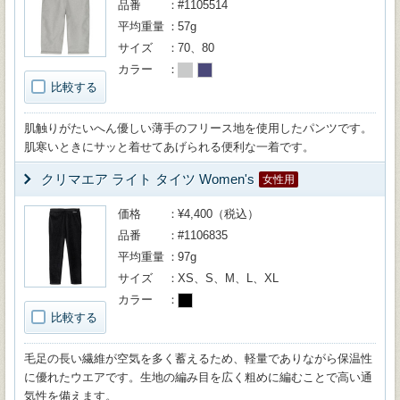
品番
#1105514
平均重量
57g
サイズ
70、80
カラー
比較する
肌触りがたいへん優しい薄手のフリース地を使用したパンツです。
肌寒いときにサッと着せてあげられる便利な一着です。
クリマエア ライト タイツ Women's
女性用
価格
¥4,400（税込）
品番
#1106835
平均重量
97g
サイズ
XS、S、M、L、XL
カラー
比較する
毛足の長い繊維が空気を多く蓄えるため、軽量でありながら保温性
に優れたウエアです。生地の編み目を広く粗めに編むことで高い通
気性を備えます。