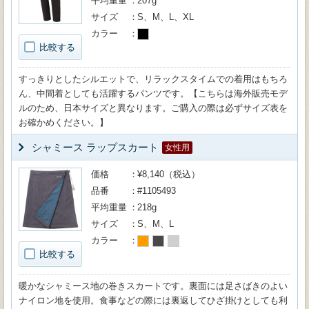
平均重量
207g
サイズ
S、M、L、XL
カラー
比較する
すっきりとしたシルエットで、リラックスタイムでの着用はもちろ
ん、中間着としても活躍するパンツです。【こちらは海外販売モデ
ルのため、日本サイズと異なります。ご購入の際は必ずサイズ表を
お確かめください。】
シャミース ラップスカート
女性用
価格
¥8,140（税込）
品番
#1105493
平均重量
218g
サイズ
S、M、L
カラー
比較する
暖かなシャミース地の巻きスカートです。裏面には足さばきのよい
ナイロン地を使用。食事などの際には裏返してひざ掛けとしても利