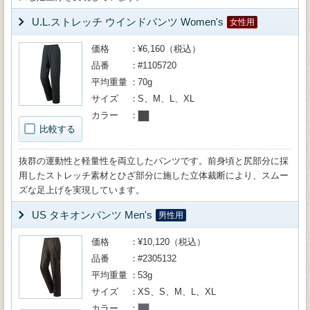
U.L.ストレッチ ウインドパンツ Women's
女性用
価格
¥6,160（税込）
品番
#1105720
平均重量
70g
サイズ
S、M、L、XL
カラー
比較する
抜群の運動性と軽量性を両立したパンツです。前身頃と尻部分に採
用したストレッチ素材とひざ部分に施した立体裁断により、スムー
ズな足上げを実現しています。
US タキオンパンツ Men's
男性用
価格
¥10,120（税込）
品番
#2305132
平均重量
53g
サイズ
XS、S、M、L、XL
カラー