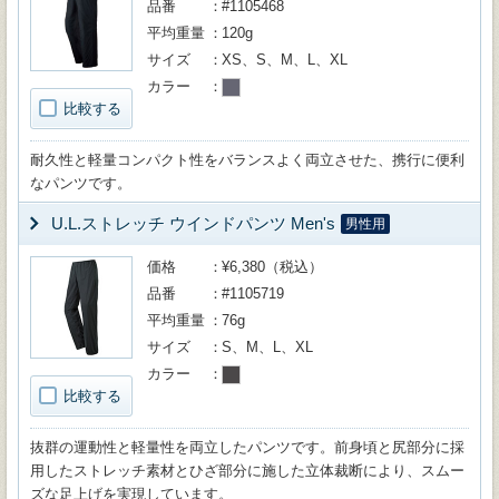
品番
#1105468
平均重量
120g
サイズ
XS、S、M、L、XL
カラー
比較する
耐久性と軽量コンパクト性をバランスよく両立させた、携行に便利
なパンツです。
U.L.ストレッチ ウインドパンツ Men's
男性用
価格
¥6,380（税込）
品番
#1105719
平均重量
76g
サイズ
S、M、L、XL
カラー
比較する
抜群の運動性と軽量性を両立したパンツです。前身頃と尻部分に採
用したストレッチ素材とひざ部分に施した立体裁断により、スムー
ズな足上げを実現しています。