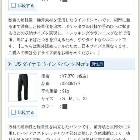
比較する
独自の超軽量・極薄素材を使用したウインドシェルです。細部に至
るまで徹底した軽量化を追求。ポケッタブル仕様で手のひらに収ま
るほどの収納サイズを実現し、トレッキングやランニングなどで活
躍。風によるばたつきを抑えるため、ややタイトなシルエットで
す。【こちらは海外販売モデルのため、日本サイズと異なります。
ご購入の際は必ずサイズ表をお確かめください。】
US ダイナモ ウインドパンツ Men's
男性用
価格
¥7,370（税込）
品番
#2305179
平均重量
91g
サイズ
S、M、L、XL
カラー
比較する
抜群の運動性と軽量性を両立したパンツです。前身頃と尻部分に採
用したバイアスストレッチとひざ部分に施した立体裁断により、抜
群の足上げを実現しています。【こちらは海外販売モデルのため、