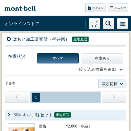
メニュー
ログイン
オンラインストア
はもと加工販売所（福井県）
産地直送
在庫状況
すべて
在庫あり
絞り込み検索を追加
全8件
表示切替
1
簡単＆お手軽セット
産地直送
価格
¥2,808（税込）