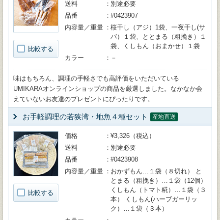
送料
別途必要
品番
#0423907
内容量／重量
桜干し（アジ）1袋、一夜干し(サ
バ）１袋、ととまる（粗挽き）１
袋、くしもん（おまかせ）１袋
比較する
カラー
－
味はもちろん、調理の手軽さでも高評価をいただいている
UMIKARAオンラインショップの商品を厳選しました。なかなか会
えていないお友達のプレゼントにぴったりです。
お手軽調理の若狭湾・地魚４種セット
産地直送
価格
¥3,326（税込）
送料
別途必要
品番
#0423908
内容量／重量
おかずもん…１袋（８切れ） と
とまる（粗挽き）…１袋（12個）
くしもん（トマト糀）…１袋（３
比較する
本） くしもん(ハーブガーリッ
ク）…１袋（３本）