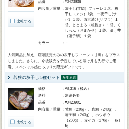
品番
#0423906
内容量／重量
灰干し(甘鯛）フィーレ１尾、桜
干し（アジ）1袋、一夜干し(サ
バ）１袋、西京漬け(サワラ）１
比較する
袋、ととまる（粗挽き）１袋、く
しもん（おまかせ）１袋、漬け丼
（蓮子鯛）１袋
カラー
－
人気商品に加え、店頭販売のみの灰干しフィーレ（甘鯛）をプラス
しました。さらに、今後販売を予定している漬け丼も先行でご用
意。スペシャル感たっぷりの限定ギフトです。
若狭の灰干し 5種セット
産地直送
価格
¥8,316（税込）
送料
別途必要
品番
#0423901
内容量／重量
甘鯛（230g）、真鯛（240g）、
蓮子鯛（240g）、ホウボウ
（230g）、赤イカ（170g） 各1
比較する
尾