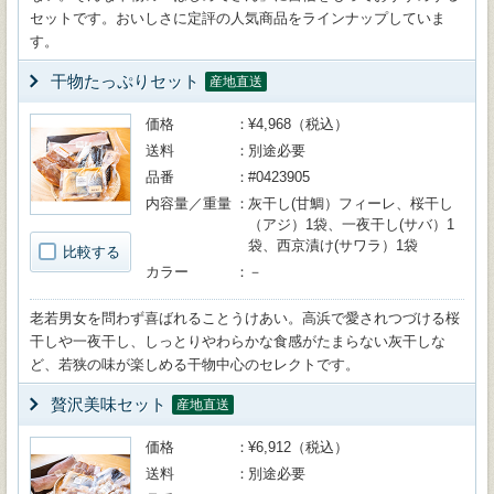
セットです。おいしさに定評の人気商品をラインナップしていま
す。
干物たっぷりセット
産地直送
価格
¥4,968（税込）
送料
別途必要
品番
#0423905
内容量／重量
灰干し(甘鯛）フィーレ、桜干し
（アジ）1袋、一夜干し(サバ）1
袋、西京漬け(サワラ）1袋
比較する
カラー
－
老若男女を問わず喜ばれることうけあい。高浜で愛されつづける桜
干しや一夜干し、しっとりやわらかな食感がたまらない灰干しな
ど、若狭の味が楽しめる干物中心のセレクトです。
贅沢美味セット
産地直送
価格
¥6,912（税込）
送料
別途必要