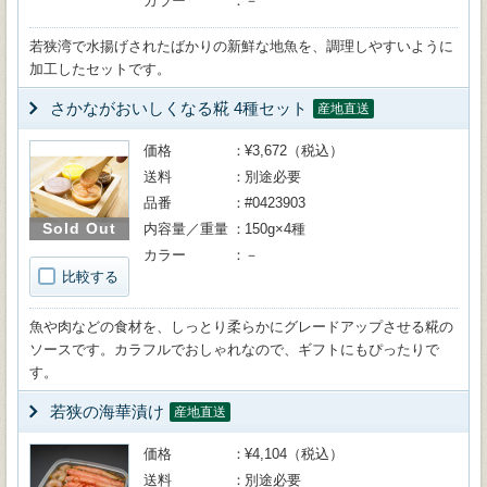
カラー
－
若狭湾で水揚げされたばかりの新鮮な地魚を、調理しやすいように
加工したセットです。
さかながおいしくなる糀 4種セット
産地直送
価格
¥3,672（税込）
送料
別途必要
品番
#0423903
Sold Out
内容量／重量
150g×4種
カラー
－
比較する
魚や肉などの食材を、しっとり柔らかにグレードアップさせる糀の
ソースです。カラフルでおしゃれなので、ギフトにもぴったりで
す。
若狭の海華漬け
産地直送
価格
¥4,104（税込）
送料
別途必要