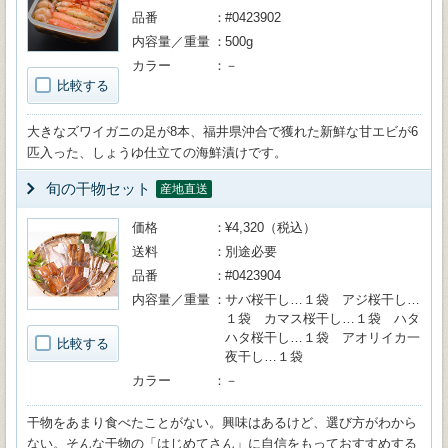
品番
#0423902
内容量／重量
500g
カラー
－
比較する
大きなズワイガニの足が8本、福井県沖合で獲れた新鮮な甘エビが6
匹入った、しょうゆ仕立ての海鮮漬けです。
旬の干物セット
産地直送
価格
¥4,320（税込）
送料
別途必要
品番
#0423904
内容量／重量
サバ桜干し…１袋 アジ桜干し…
１袋 カマス桜干し…１袋 ハタ
ハタ桜干し…１袋 アオリイカ一
比較する
夜干し…１袋
カラー
－
干物をあまり食べたことがない。興味はあるけど、選び方がわから
ない。そんな干物の「はじめてさん」に自信をもっておすすめする