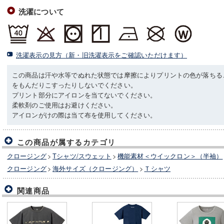
洗濯について
洗濯表示の見方（新・旧洗濯表示をご確認いただけます）
この商品は汗や水等でぬれた状態では摩擦によりプリントの色が落ちる
をもんだりこすったりしないでください。
プリント部分にアイロンを当てないでください。
柔軟剤のご使用はお避けください。
アイロンがけの際は当て布を使用してください。
この商品が属するカテゴリ
クロージング
>
Tシャツ/スウェット
>
機能素材＜ウイックロン＞（半袖）
クロージング
>
海外サイズ（クロージング）
>
Ｔシャツ
関連商品