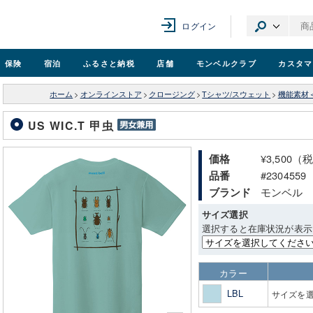
ログイン
保険
宿泊
ふるさと納税
店舗
モンベル
クラブ
カスタマ
ホーム
>
オンラインストア
>
クロージング
>
Tシャツ/スウェット
>
機能素材
US WIC.T 甲虫
¥3,500（
価格
#2304559
品番
モンベル
ブランド
サイズ選択
選択すると在庫状況が表示
カラー
LBL
サイズを