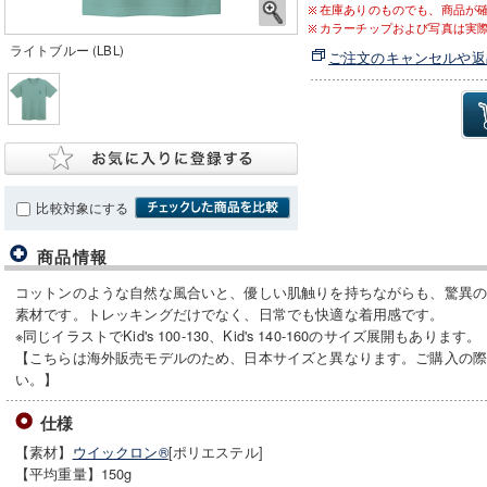
在庫ありのものでも、商品が
カラーチップおよび写真は実
ライトブルー (LBL)
ご注文のキャンセルや返
比較対象にする
商品情報
コットンのような自然な風合いと、優しい肌触りを持ちながらも、驚異
素材です。トレッキングだけでなく、日常でも快適な着用感です。
※同じイラストでKid's 100-130、Kid's 140-160のサイズ展開もあります。
【こちらは海外販売モデルのため、日本サイズと異なります。ご購入の
い。】
仕様
【素材】
ウイックロン®
[ポリエステル]
【平均重量】150g