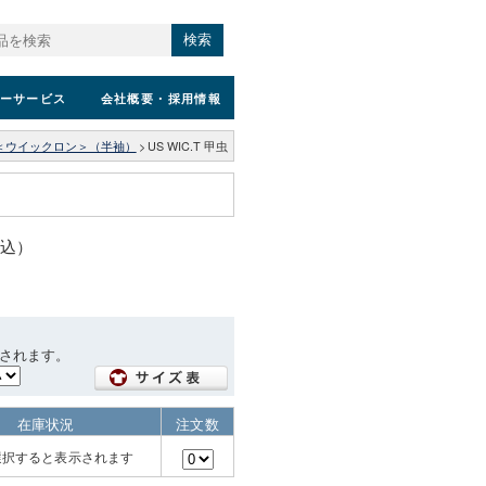
検索
ーサービス
会社概要
・採用情報
＜ウイックロン＞（半袖）
>
US WIC.T 甲虫
税込）
されます。
在庫状況
注文数
選択すると表示されます