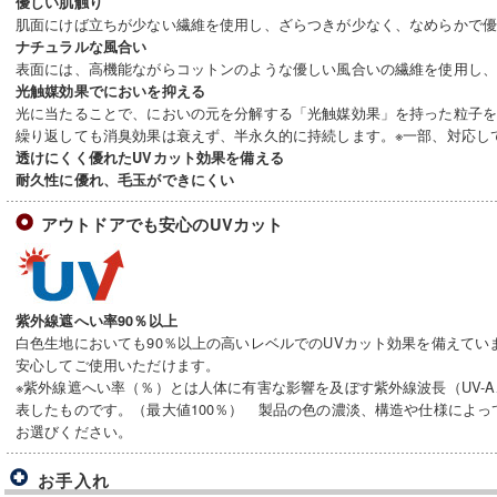
優しい肌触り
肌面にけば立ちが少ない繊維を使用し、ざらつきが少なく、なめらかで
ナチュラルな風合い
表面には、高機能ながらコットンのような優しい風合いの繊維を使用し
光触媒効果でにおいを抑える
光に当たることで、においの元を分解する「光触媒効果」を持った粒子
繰り返しても消臭効果は衰えず、半永久的に持続します。※一部、対応し
透けにくく優れたUVカット効果を備える
耐久性に優れ、毛玉ができにくい
アウトドアでも安心のUVカット
紫外線遮へい率90％以上
白色生地においても90％以上の高いレベルでのUVカット効果を備えてい
安心してご使用いただけます。
※紫外線遮へい率（％）とは人体に有害な影響を及ぼす紫外線波長（UV-A
表したものです。（最大値100％） 製品の色の濃淡、構造や仕様によ
お選びください。
お手入れ