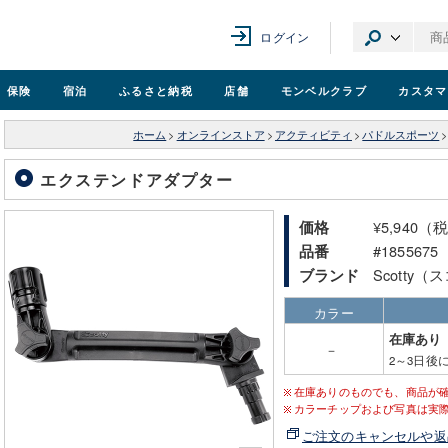
ログイン
保険
宿泊
ふるさと納税
店舗
モンベル
クラブ
カスタマ
ホーム
>
オンラインストア
>
アクティビティ
>
パドルスポーツ
>
エクステンドアダプター
¥5,940（
価格
#1855675
品番
Scotty
ブランド
カラー
在庫あり
－
2～3日後
在庫ありのものでも、商品が
カラーチップおよび写真は実
ご注文のキャンセルや返