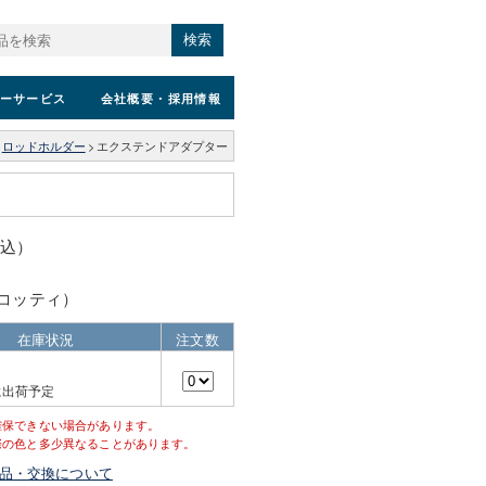
検索
ーサービス
会社概要
・採用情報
ロッドホルダー
>
エクステンドアダプター
税込）
（スコッティ）
在庫状況
注文数
に出荷予定
確保できない場合があります。
際の色と多少異なることがあります。
品・交換について