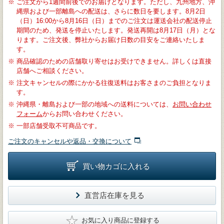
※
ご注文から1週間前後でのお届けとなります。ただし、九州地方、沖
縄県および一部離島への配送は、さらに数日を要します。8月2日
（日）16:00から8月16日（日）までのご注文は運送会社の配送停止
期間のため、発送を停止いたします。発送再開は8月17日（月）とな
ります。ご注文後、弊社からお届け日数の目安をご連絡いたしま
す。
※
商品確認のための店舗取り寄せはお受けできません。詳しくは直接
店舗へご相談ください。
※
注文キャンセルの際にかかる往復送料はお客さまのご負担となりま
す。
※
沖縄県・離島および一部の地域への送料については、
お問い合わせ
フォーム
からお問い合わせください。
※
一部店舗受取不可商品です。
ご注文のキャンセルや返品・交換について
買い物カゴに入れる
直営店在庫を見る
★
お気に入り商品に登録する