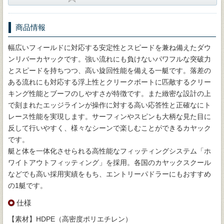
商品情報
幅広いフィールドに対応する安定性とスピードを兼ね備えたダウ
ンリバーカヤックです。強い流れにも負けないパワフルな突破力
とスピードを持ちつつ、高い旋回性能を備える一艇です。落差の
ある流れにも対応する浮上性とクリークボートに匹敵するクリー
キング性能とブーフのしやすさが特徴です。また緻密な設計の上
で刻まれたエッジラインが操作に対する高い応答性と正確なにト
レース性能を実現します。サーフィンやスピンも大柄な見た目に
反して行いやすく、様々なシーンで楽しむことができるカヤック
です。
艇と体を一体化させられる高性能なフィッティングシステム「ホ
ワイトアウトフィッティング」を採用。各国のカヤックスクール
などでも高い採用実績をもち、エントリーパドラーにもおすすめ
の1艇です。
仕様
【素材】HDPE（高密度ポリエチレン）