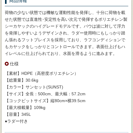
商品情報
荷物の少ない状態では機敏な運動性能を発揮し、十分に荷物を載
せた状態では直進性･安定性を高い次元で発揮するポリエチレン製
シーカヤックのハイグレードモデルです。バウは波に対して浮力
を発揮しやすいようデザインされ、ラダー使用時にもしっかり踏
ん張れるフットブレイスを採用しており、ラフコンディションで
もカヤックをしっかりとコントロールできます。表面仕上げもハ
イレベルに仕上げられており、水面を滑るように進みます。
仕様
【素材】HDPE（高密度ポリエチレン）
【総重量】30.6kg
【カラー】サンセット(SUNST)
【サイズ】全長：500cm、最大幅：57.2cm
【コックピットサイズ】縦80cm×横39.5cm
【最大積載量】109kg
【容量】345L
●ラダー付き