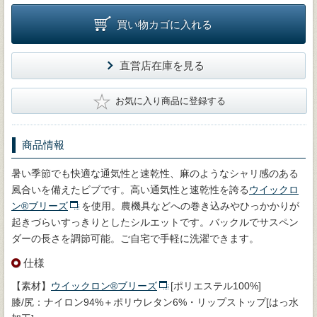
買い物カゴに入れる
直営店在庫を見る
★
お気に入り商品に登録する
商品情報
暑い季節でも快適な通気性と速乾性、麻のようなシャリ感のある
風合いを備えたビブです。高い通気性と速乾性を誇る
ウイックロ
ン®ブリーズ
を使用。農機具などへの巻き込みやひっかかりが
起きづらいすっきりとしたシルエットです。バックルでサスペン
ダーの長さを調節可能。ご自宅で手軽に洗濯できます。
仕様
【素材】
ウイックロン®ブリーズ
[ポリエステル100%]
膝/尻：ナイロン94%＋ポリウレタン6%・リップストップ[はっ水