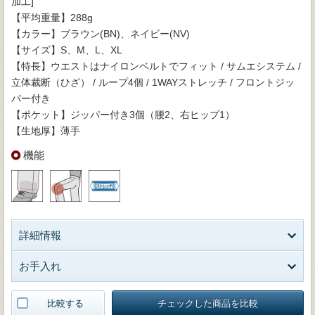
加工]
【平均重量】288g
【カラー】ブラウン(BN)、ネイビー(NV)
【サイズ】S、M、L、XL
【特長】ウエストはナイロンベルトでフィット / サムエシステム /
立体裁断（ひざ） / ループ4個 / 1WAYストレッチ / フロントジッ
パー付き
【ポケット】ジッパー付き3個（腰2、右ヒップ1）
【生地厚】薄手
機能
詳細情報
お手入れ
比較する
チェックした商品を比較