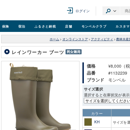
ログイン
保険
宿泊
ふるさと納税
店舗
モンベル
クラブ
カスタマ
ホーム
>
オンラインストア
>
アクティビティ
>
農林水産
レインワーカー ブーツ
¥8,000（
価格
#1132239
品番
モンベル
ブランド
サイズ選択
選択すると在庫状況が表示
カラー
KH
サイズを