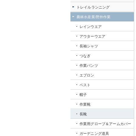
トレイルランニング
農林水産業/野外作業
レインウエア
アウターウエア
長袖シャツ
つなぎ
作業パンツ
エプロン
ベスト
帽子
作業靴
長靴
作業用グローブ＆アームカバー
ガーデニング道具