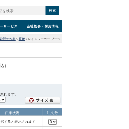
検索
ーサービス
会社概要
・採用情報
業/野外作業
>
長靴
>
レインワーカー ブーツ
税込）
されます。
在庫状況
注文数
選択すると表示されます