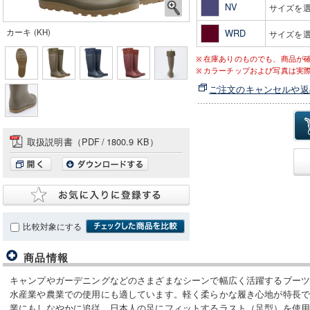
NV
サイズを
カーキ (KH)
WRD
サイズを
在庫ありのものでも、商品が
カラーチップおよび写真は実
ご注文のキャンセルや返
取扱説明書（PDF
/
1800.9 KB）
比較対象にする
商品情報
キャンプやガーデニングなどのさまざまなシーンで幅広く活躍するブーツ
水産業や農業での使用にも適しています。軽く柔らかな履き心地が特長
業にもしなやかに追従。日本人の足にフィットするラスト（足型）を使