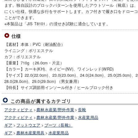
ます。独自設計のブロックパターンを使用したアウトソール（靴底）は
にくい仕様。快適な歩行をサポートします。カフ付きで履き口をドロー
ことができます。
※本製品は「JIS T8101」の浸せき試験に適合しています。
仕様
【素材】本体：PVC（耐油配合）
ライニング：ポリエステル
カフ：ポリエステル
【重量】710g （26.0cm・片足）
【カラー】カーキ(KH)、ネイビー(NV)、ワインレッド(WRD)
【サイズ】22.0(22.0cm)、23.0(23.0cm)、24.0(24.0cm)、25.0(25.0cm)、26
28.0(28.0cm)、29.0(29.0cm) （男女兼用）
【特長】サイズ調節用インソール付き / ヒールブロック付き
この商品が属するカテゴリ
アクティビティ
>
農林水産業/野外作業
>
長靴
アクティビティ
>
農林水産業/野外作業
>
水産業用品
ギア
>
フットウエア
>
ブーツ（長靴）
ギア
>
農林水産業用具
>
水産業用品