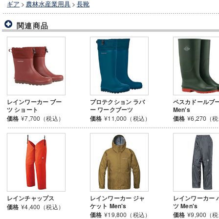
ギア
>
農林水産業用具
>
長靴
関連商品
レインワーカー ブー
プロテクション ラバ
ペスカドールブ
ツ ショート
ー ワークブーツ
Men's
価格
¥7,700（税込）
価格
¥11,000（税込）
価格
¥6,270（
レインチャップス
レインワーカー ジャ
レインワーカー 
ケット Men's
ツ Men's
価格
¥4,400（税込）
価格
¥19,800（税込）
価格
¥9,900（