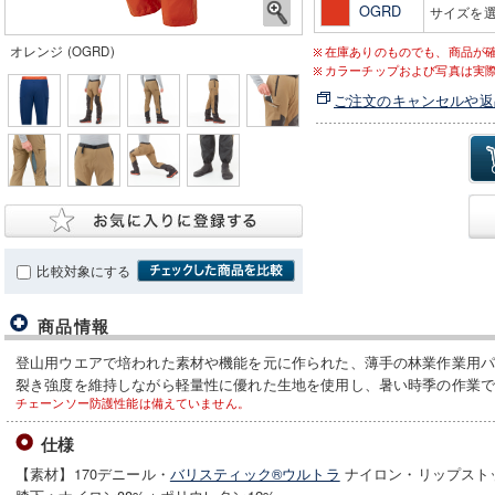
OGRD
サイズを
オレンジ (OGRD)
在庫ありのものでも、商品が
カラーチップおよび写真は実
ご注文のキャンセルや返
比較対象にする
商品情報
登山用ウエアで培われた素材や機能を元に作られた、薄手の林業作業用
裂き強度を維持しながら軽量性に優れた生地を使用し、暑い時季の作業
チェーンソー防護性能は備えていません。
仕様
【素材】170デニール・
バリスティック®ウルトラ
ナイロン・リップスト