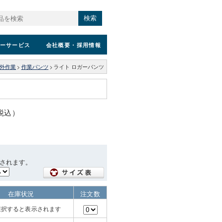
検索
ーサービス
会社概要
・採用情報
野外作業
>
作業パンツ
>
ライト ロガーパンツ
（税込）
されます。
在庫状況
注文数
選択すると表示されます