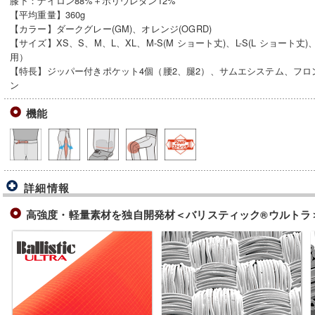
膝下：ナイロン88%＋ポリウレタン12%
【平均重量】360g
【カラー】ダークグレー(GM)、オレンジ(OGRD)
【サイズ】XS、S、M、L、XL、M-S(M ショート丈)、L-S(L ショート丈)、
用）
【特長】ジッパー付きポケット4個（腰2、腿2）、サムエシステム、フ
ン
機能
詳細情報
高強度・軽量素材を独自開発材＜バリスティック®ウルトラ