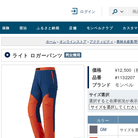
ログイン
保険
宿泊
ふるさと納税
店舗
モンベル
クラブ
カスタマ
ホーム
>
オンラインストア
>
アクティビティ
>
農林水産業/
ライト ロガーパンツ
¥12,500
価格
#1132207
品番
モンベル
ブランド
サイズ選択
選択すると在庫状況が表示
カラー
GM
サイズを