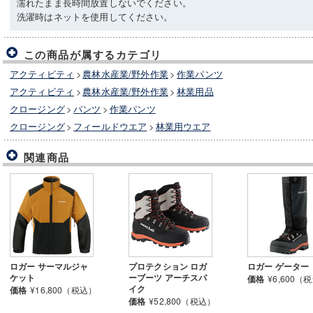
濡れたまま長時間放置しないでください。
洗濯時はネットを使用してください。
この商品が属するカテゴリ
アクティビティ
>
農林水産業/野外作業
>
作業パンツ
アクティビティ
>
農林水産業/野外作業
>
林業用品
クロージング
>
パンツ
>
作業パンツ
クロージング
>
フィールドウエア
>
林業用ウエア
関連商品
ロガー サーマルジャ
プロテクション ロガ
ロガー ゲーター
ケット
ーブーツ アーチスパ
価格
¥6,600（
イク
価格
¥16,800（税込）
価格
¥52,800（税込）