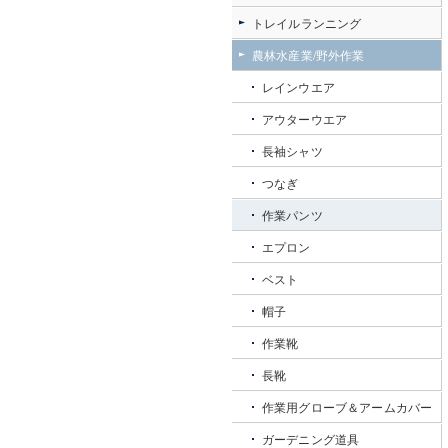
トレイルランニング
農林水産業/野外作業
レインウエア
アウターウエア
長袖シャツ
つなぎ
作業パンツ
エプロン
ベスト
帽子
作業靴
長靴
作業用グローブ＆アームカバー
ガーデニング道具