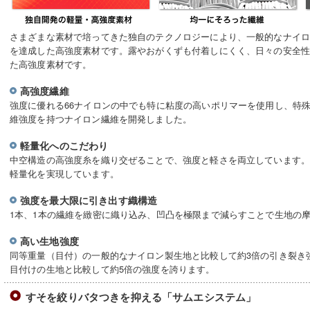
さまざまな素材で培ってきた独自のテクノロジーにより、一般的なナイロ
を達成した高強度素材です。露やおがくずも付着しにくく、日々の安全
た高強度素材です。
高強度繊維
強度に優れる66ナイロンの中でも特に粘度の高いポリマーを使用し、特
維強度を持つナイロン繊維を開発しました。
軽量化へのこだわり
中空構造の高強度糸を織り交ぜることで、強度と軽さを両立しています。
軽量化を実現しています。
強度を最大限に引き出す織構造
1本、1本の繊維を緻密に織り込み、凹凸を極限まで減らすことで生地の
高い生地強度
同等重量（目付）の一般的なナイロン製生地と比較して約3倍の引き裂き
目付けの生地と比較して約5倍の強度を誇ります。
すそを絞りバタつきを抑える「サムエシステム」