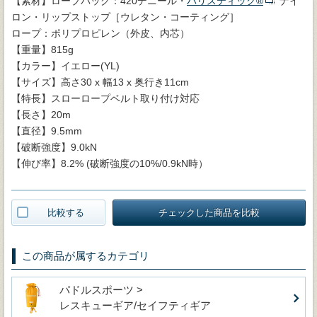
【素材】ロープバッグ：420デニール・
バリスティック®
ナイ
ロン・リップストップ［ウレタン・コーティング］
ロープ：ポリプロピレン（外皮、内芯）
【重量】815g
【カラー】イエロー(YL)
【サイズ】高さ30 x 幅13 x 奥行き11cm
【特長】スローロープベルト取り付け対応
【長さ】20m
【直径】9.5mm
【破断強度】9.0kN
【伸び率】8.2% (破断強度の10%/0.9kN時）
比較する
チェックした商品を比較
この商品が属するカテゴリ
パドルスポーツ >
レスキューギア/セイフティギア