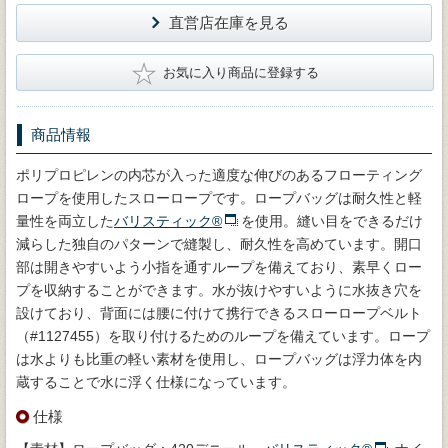
直営店在庫を見る
★
お気に入り商品に登録する
商品情報
ポリプロピレンの内芯が入った適度な伸びのあるフローティング
ロープを使用したスローロープです。ロープバッグは耐久性と軽
量性を両立した
バリスティック®
を使用。縫い目をできるだけ
減らした独自のパターンで縫製し、耐久性を高めています。開口
部は開きやすいよう小指を通すループを備えており、素早くロー
プを収納することができます。水が抜けやすいように水抜き穴を
設けており、背面には腰に付けて携行できるスローロープベルト
（#1127455）を取り付けるためのループを備えています。ロープ
は水よりも比重の軽い素材を使用し、ロープバッグは浮力体を内
蔵することで水に浮く仕様になっています。
仕様