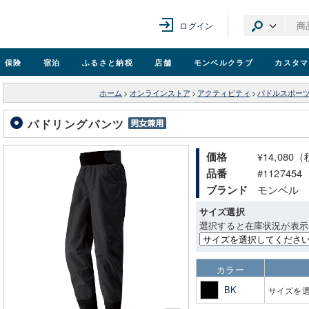
ログイン
保険
宿泊
ふるさと納税
店舗
モンベル
クラブ
カスタマ
ホーム
>
オンラインストア
>
アクティビティ
>
パドルスポー
パドリングパンツ
¥14,080
価格
#1127454
品番
モンベル
ブランド
サイズ選択
選択すると在庫状況が表示
カラー
BK
サイズを