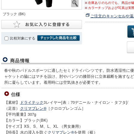
在庫ありのものでも、商品が
カラーチップおよび写真は実
ブラック (BK)
ご注文のキャンセルや返
比較対象にする
商品情報
春や秋のパドルスポーツに適したセミドライパンツです。防水透湿性に優
ャケットの脇にはマチを設け、肘やパンツの膝部分に立体裁断を施すな
所に凝らしています。着用時には空気抜きが必要です。
仕様
【素材】
ドライテック
3レイヤー[表：70デニール・ナイロン・タフタ]/
（足首）
クリマプレン®
［クロロプレンゴム］
【平均重量】307g
【カラー】ブラック(BK)
【サイズ】XS、S、M、L、XL （男女兼用）
【特長】水の浸入を防ぐ
クリマプレン®
を使用（裾）