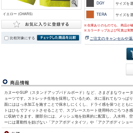
DGY
サイズを
イエロー (CHARS)
TERA
サイズを
在庫ありのものでも、商品が
カラーチップおよび写真は実
比較対象にする
ご注文のキャンセルや返
商品情報
カヌーやSUP（スタンドアップパドルボード）など、さまざまなウォー
ョーツです。ストレッチ生地を採用しているため、水に濡れてもつっぱ
面にははっ水加工を施すことで保水しにくくし、ドライ感を保つととも
トはひもでフィットさせることで、スプレースカート使用時のごろつき
に収納できます。腰部分には、メッシュ地を効果的に配置し、入水時、
ーには運動性を妨げない「アクアボディタイツ」や「アクアボディショ