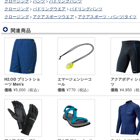
クロージング
>
パンツ
>
パドリングパンツ
クロージング
>
パドリングウエア
>
パドリングパンツ
クロージング
>
アクアスポーツウエア
>
アクアスポーツ・パンツ/タイツ
関連商品
H2.OD プリントショ
エマージェンシーコ
アクアボディ シ
ーツ Men's
ール
ツ
価格
¥5,000（税込）
価格
¥770（税込）
価格
¥4,950（