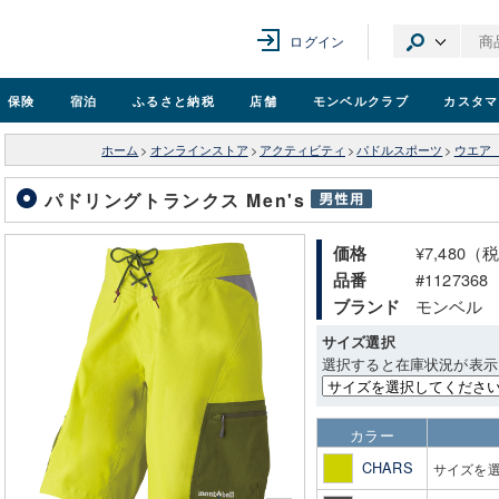
ログイン
保険
宿泊
ふるさと納税
店舗
モンベル
クラブ
カスタマ
ホーム
>
オンラインストア
>
アクティビティ
>
パドルスポーツ
>
ウエア
パドリングトランクス Men's
¥7,480（
価格
#1127368
品番
モンベル
ブランド
サイズ選択
選択すると在庫状況が表示
カラー
CHARS
サイズを