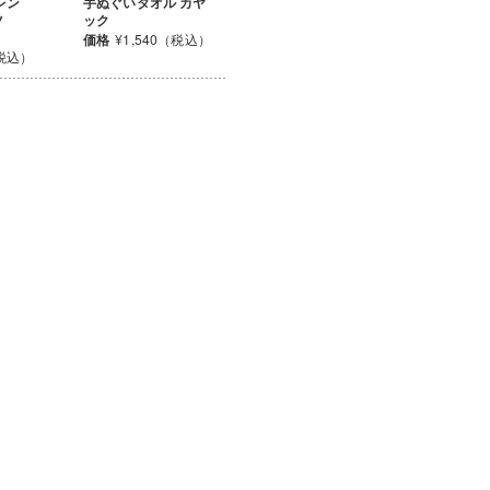
レン
手ぬぐいタオル カヤ
ツ
ック
価格
¥1,540（税込）
（税込）