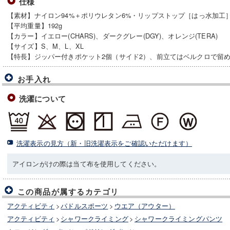
仕様
【素材】ナイロン94%＋ポリウレタン6%・リップストップ［はっ水加工
【平均重量】192g
【カラー】イエロー(CHARS)、ダークグレー(DGY)、オレンジ(TERA)
【サイズ】S、M、L、XL
【特長】ジッパー付きポケット2個（サイド2）、前立てはベルクロで留
お手入れ
洗濯について
洗濯表示の見方（新・旧洗濯表示をご確認いただけます）
アイロンがけの際は当て布を使用してください。
この商品が属するカテゴリ
アクティビティ
>
パドルスポーツ
>
ウエア（アウター）
アクティビティ
>
シャワークライミング
>
シャワークライミングパンツ