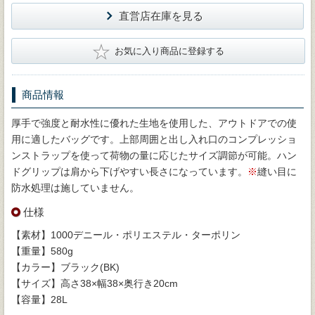
直営店在庫を見る
★
お気に入り商品に登録する
商品情報
厚手で強度と耐水性に優れた生地を使用した、アウトドアでの使
用に適したバッグです。上部周囲と出し入れ口のコンプレッショ
ンストラップを使って荷物の量に応じたサイズ調節が可能。ハン
ドグリップは肩から下げやすい長さになっています。
※
縫い目に
防水処理は施していません。
仕様
【素材】1000デニール・ポリエステル・ターポリン
【重量】580g
【カラー】ブラック(BK)
【サイズ】高さ38×幅38×奥行き20cm
【容量】28L