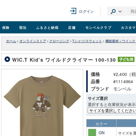
ログイン
保険
宿泊
ふるさと納税
店舗
モンベル
クラブ
カスタマ
ホーム
>
オンラインストア
>
クロージング
>
Tシャツ/スウェット
>
機能素材＜ウイック
WIC.T Kid's ワイルドクライマー 100-130
¥2,400（
価格
#1114964
品番
モンベル
ブランド
サイズ選択
選択すると在庫状況が表示
カラー
GN
サイズを