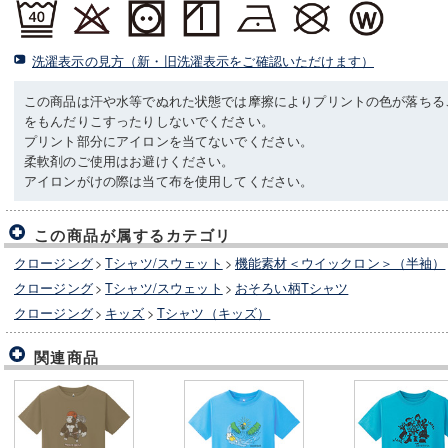
洗濯表示の見方（新・旧洗濯表示をご確認いただけます）
この商品は汗や水等でぬれた状態では摩擦によりプリントの色が落ちる
をもんだりこすったりしないでください。
プリント部分にアイロンを当てないでください。
柔軟剤のご使用はお避けください。
アイロンがけの際は当て布を使用してください。
この商品が属するカテゴリ
クロージング
>
Tシャツ/スウェット
>
機能素材＜ウイックロン＞（半袖）
クロージング
>
Tシャツ/スウェット
>
おそろい柄Tシャツ
クロージング
>
キッズ
>
Tシャツ（キッズ）
関連商品