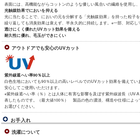
表面には、高機能ながらコットンのような優しい風合いの繊維を使用し
光触媒効果でにおいを抑える
光に当たることで、においの元を分解する「光触媒効果」を持った粒子
繰り返しても消臭効果は衰えず、半永久的に持続します。※一部、対応し
透けにくく優れたUVカット効果を備える
耐久性に優れ、毛玉ができにくい
アウトドアでも安心のUVカット
紫外線遮へい率90％以上
白色生地においても90％以上の高いレベルでのUVカット効果を備えてい
安心してご使用いただけます。
※紫外線遮へい率（％）とは人体に有害な影響を及ぼす紫外線波長（UV-A
表したものです。（最大値100％） 製品の色の濃淡、構造や仕様によ
お選びください。
お手入れ
洗濯について