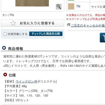
TN
サイズを
タン (TN)
在庫ありのものでも、商品が
カラーチップおよび写真は実
ご注文のキャンセルや返
比較対象にする
商品情報
速乾性に優れた快適素材のTシャツです。コットンのような自然な風合い
います。トレッキングだけでなく、日常でも快適な着用感です。
※同じイラストで、大人用（男女兼用）、Kid's 140-160のサイズ展開も
仕様
【素材】
ウイックロン®
[ポリエステル]
【平均重量】68g
【カラー】グリーン(GN)、タン(TN)
【サイズ】100、110、120、130
【特長】UVカット