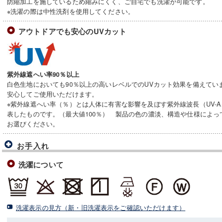
防縮加工を施しているため縮みにくく、ご自宅でも洗濯が可能です。
※洗濯の際は中性洗剤を使用してください。
アウトドアでも安心のUVカット
紫外線遮へい率90％以上
白色生地においても90％以上の高いレベルでのUVカット効果を備えてい
安心してご使用いただけます。
※紫外線遮へい率（％）とは人体に有害な影響を及ぼす紫外線波長（UV-A
表したものです。（最大値100％） 製品の色の濃淡、構造や仕様によ
お選びください。
お手入れ
洗濯について
洗濯表示の見方（新・旧洗濯表示をご確認いただけます）