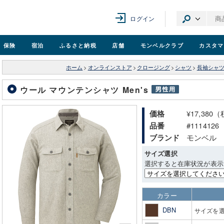
ログイン
保険
宿泊
ふるさと納税
店舗
モンベル
クラブ
カスタマ
ホーム
>
オンラインストア
>
クロージング
>
シャツ
>
長袖シャ
ウール マウンテンシャツ Men's
¥17,380
価格
#1114126
品番
モンベル
ブランド
サイズ選択
選択すると在庫状況が表示
カラー
DBN
サイズを