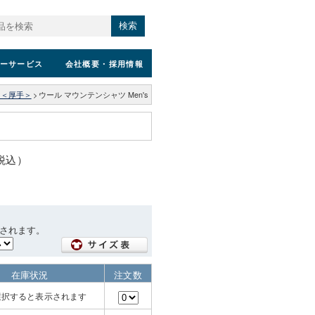
検索
ーサービス
会社概要
・採用情報
ツ＜厚手＞
>
ウール マウンテンシャツ Men's
（税込）
されます。
在庫状況
注文数
選択すると表示されます