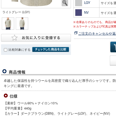
LGY
サイズを
ライトグレー (LGY)
NV
サイズを
在庫ありのものでも、商品が
カラーチップおよび写真は実
ご注文のキャンセルや返
比較対象にする
商品情報
卓越した保温性を持つウールを高密度で織り込んだ厚手のシャツです。
キングに最適です。
仕様
【素材】ウール90%＋ナイロン10%
【平均重量】440g
【カラー】ダークブラウン(DBN)、ライトグレー(LGY)、ネイビー(NV)