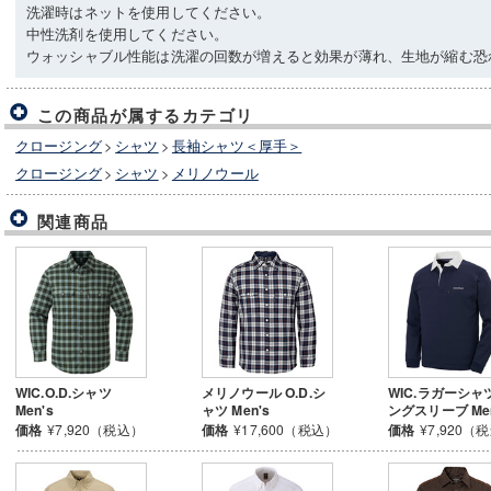
洗濯時はネットを使用してください。
中性洗剤を使用してください。
ウォッシャブル性能は洗濯の回数が増えると効果が薄れ、生地が縮む恐
この商品が属するカテゴリ
クロージング
>
シャツ
>
長袖シャツ＜厚手＞
クロージング
>
シャツ
>
メリノウール
関連商品
WIC.O.D.シャツ
メリノウール O.D.シ
WIC.ラガーシャ
Men's
ャツ Men's
ングスリーブ Men
価格
¥7,920（税込）
価格
¥17,600（税込）
価格
¥7,920（