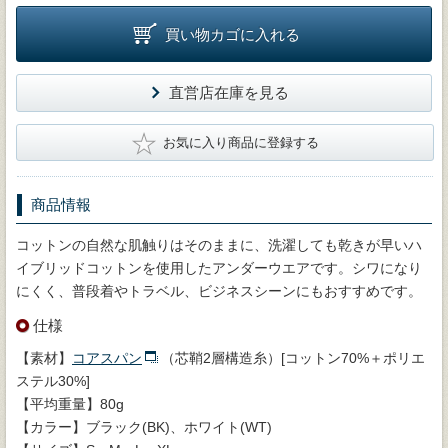
買い物カゴに入れる
直営店在庫を見る
★
お気に入り商品に登録する
商品情報
コットンの自然な肌触りはそのままに、洗濯しても乾きが早いハ
イブリッドコットンを使用したアンダーウエアです。シワになり
にくく、普段着やトラベル、ビジネスシーンにもおすすめです。
仕様
【素材】
コアスパン
（芯鞘2層構造糸）[コットン70%＋ポリエ
ステル30%]
【平均重量】80g
【カラー】ブラック(BK)、ホワイト(WT)