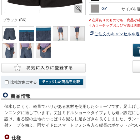
GY
サイズを
ブラック (BK)
在庫ありのものでも、商品が
カラーチップおよび写真は実
ご注文のキャンセルや返
比較対象にする
商品情報
保水しにくく、軽量でハリがある素材を使用したショーツです。足上げ
ンニングに適しています。丈はミドルショーツタイプよりも短い設定に
設け、走る際の生地のつっぱりを減らし足さばきを良くしました。ラン
射テープを備え、両サイドにスマートフォンも入る縦長のポケットがつ
仕様