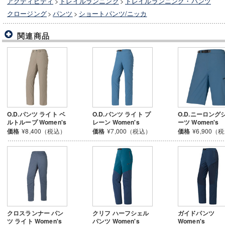
アクティビティ
>
トレイルランニング
>
トレイルランニング・パンツ
クロージング
>
パンツ
>
ショートパンツ/ニッカ
関連商品
O.D.パンツ ライト ベ
O.D.パンツ ライト プ
O.D.ニーロング
ルトループ Women's
レーン Women's
ーツ Women's
価格
¥8,400（税込）
価格
¥7,000（税込）
価格
¥6,900（
クロスランナー パン
クリフ ハーフシェル
ガイドパンツ
ツ ライト Women's
パンツ Women's
Women's