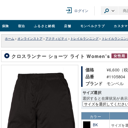
ログイン
保険
宿泊
ふるさと納税
店舗
モンベル
クラブ
カスタマ
ホーム
>
オンラインストア
>
アクティビティ
>
トレイルランニング
>
トレイルランニン
クロスランナー ショーツ ライト Women's
¥6,600（
価格
#1105804
品番
モンベル
ブランド
サイズ選択
選択すると在庫状況が表示
カラー
BK
サイズを