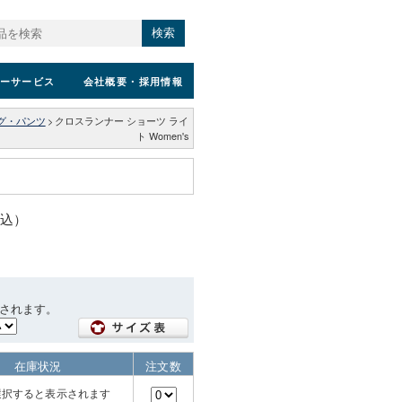
検索
ーサービス
会社概要
・採用情報
グ・パンツ
>
クロスランナー ショーツ ライ
ト Women's
税込）
されます。
在庫状況
注文数
選択すると表示されます