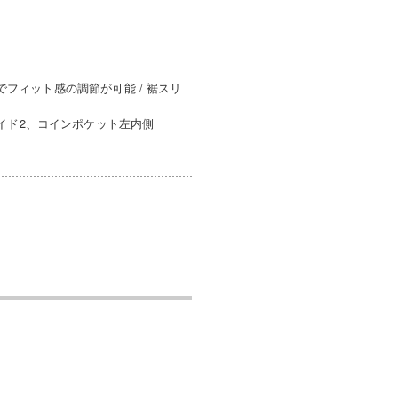
でフィット感の調節が可能 / 裾スリ
イド2、コインポケット左内側