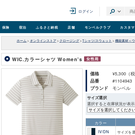
ログイン
保険
宿泊
ふるさと納税
店舗
モンベル
クラブ
カスタマ
ホーム
>
オンラインストア
>
クロージング
>
Tシャツ/スウェット
>
機能素材＜ウ
WIC.カラーシャツ Women's
¥5,300（
価格
#1104943
品番
モンベル
ブランド
サイズ選択
選択すると在庫状況が表示
カラー
IV/DN
サイズを