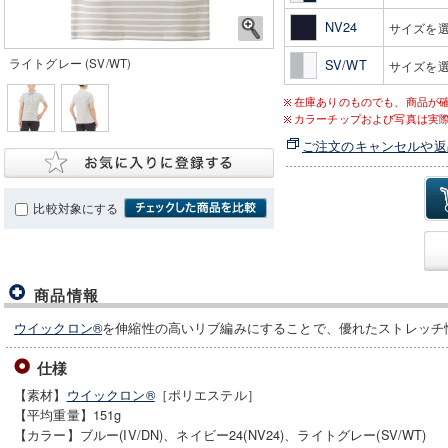
NV24
サイズを
ライトグレー (SV/WT)
SV/WT
サイズを
在庫ありのものでも、商品が
カラーチップおよび写真は実
ご注文のキャンセルや返
比較対象にする
商品情報
ウイックロン®
を伸縮性の高いリブ編みにすることで、優れたストレッチ
仕様
【素材】
ウイックロン®
［ポリエステル］
【平均重量】151g
【カラー】ブルー(IV/DN)、ネイビー24(NV24)、ライトグレー(SV/WT)