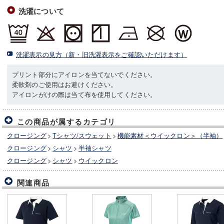
洗濯について
洗濯表示の見方（新・旧洗濯表示をご確認いただけます）
プリント部分にアイロンを当てないでください。
柔軟剤のご使用はお避けください。
アイロンがけの際は当て布を使用してください。
この商品が属するカテゴリ
クロージング
>
Tシャツ/スウェット
>
機能素材＜ウイックロン＞（半袖）
クロージング
>
シャツ
>
半袖シャツ
クロージング
>
シャツ
>
ウイックロン
関連商品