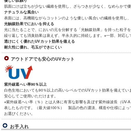
優しい肌触り
肌面にけば立ちが少ない繊維を使用し、ざらつきが少なく、なめらかで
ナチュラルな風合い
表面には、高機能ながらコットンのような優しい風合いの繊維を使用し
光触媒効果でにおいを抑える
光に当たることで、においの元を分解する「光触媒効果」を持った粒子
繰り返しても消臭効果は衰えず、半永久的に持続します。※一部、対応し
透けにくく優れたUVカット効果を備える
耐久性に優れ、毛玉ができにくい
アウトドアでも安心のUVカット
紫外線遮へい率90％以上
白色生地においても90％以上の高いレベルでのUVカット効果を備えてい
安心してご使用いただけます。
※紫外線遮へい率（％）とは人体に有害な影響を及ぼす紫外線波長（UV-A
表したものです。（最大値100％） 製品の色の濃淡、構造や仕様によ
お選びください。
お手入れ