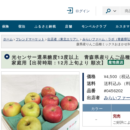
ログイン
保険
宿泊
ふるさと納税
店舗
モンベル
クラブ
カスタマ
ホーム
>
フレンドマーケット
>
出店者（東北エリア）
>
みらいファーム・ラボ（青森県
森県産りんご品種ミックスおまかせ3
光センサー選果糖度13度以上 青森県産りんご品種
家庭用【出荷時期：12月上旬より 順次】
¥4,500（税
価格
送料込み（
送料
#0456202
品番
みらいファ
出店者
カラー
完売
－
ご好評に