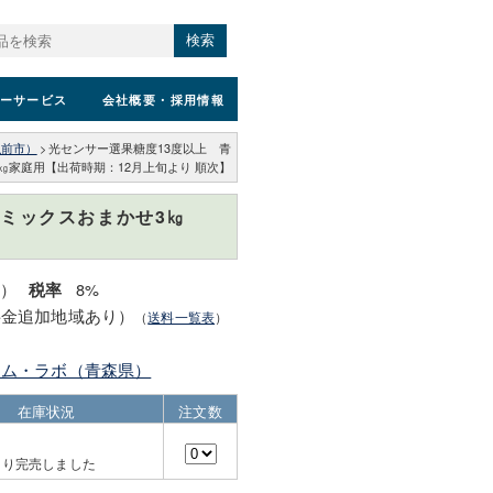
検索
ーサービス
会社概要
・採用情報
弘前市）
>
光センサー選果糖度13度以上 青
㎏家庭用【出荷時期：12月上旬より 順次】
ミックスおまかせ3㎏
込）
8%
税率
料金追加地域あり）
（
送料一覧表
）
ーム・ラボ（青森県）
在庫状況
注文数
より完売しました