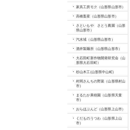
家具工房モク（山形県山形市）
高橋畜産（山形県山形市）
さといもや さとう農園（山形
県山形市）
汽水域（山形県山形市）
酒井製麺所（山形県山形市）
大石田町新作物開発研究会（山
形県大石田町）
杉山木工(山形県中山町)
村岡さんちの野菜（山形県村山
市）
まるたか果樹園（山形県天童
市）
おらほぶんど（山形県上山市）
くだものうつわ（山形県上山
市）