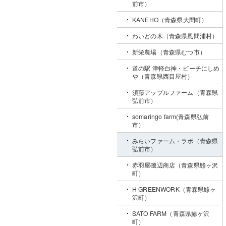
前市）
KANEHO（青森県大間町）
わいどの木（青森県風間浦村）
新栄農場（青森県むつ市）
道の駅 津軽白神・ビーチにしめ
や（青森県西目屋村）
須藤アップルファーム（青森県
弘前市）
somaringo farm(青森県弘前
市）
みらいファーム・ラボ（青森県
弘前市）
赤羽屋磯辺商店（青森県鯵ヶ沢
町）
H GREENWORK（青森県鯵ヶ
沢町）
SATO FARM（青森県鯵ヶ沢
町）