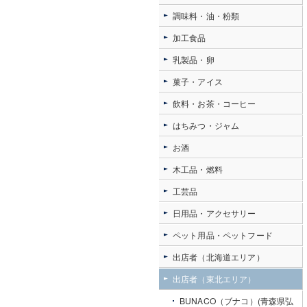
調味料・油・粉類
加工食品
乳製品・卵
菓子・アイス
飲料・お茶・コーヒー
はちみつ・ジャム
お酒
木工品・燃料
工芸品
日用品・アクセサリー
ペット用品・ペットフード
出店者（北海道エリア）
出店者（東北エリア）
BUNACO（ブナコ）(青森県弘