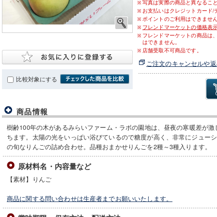
写真は実際の商品と異なるこ
お支払いはクレジットカード/
ポイントのご利用はできませ
フレンドマーケットの価格表
フレンドマーケットの商品は
はできません。
店舗受取不可商品です。
ご注文のキャンセルや返
比較対象にする
商品情報
樹齢100年の木があるみらいファーム・ラボの園地は、昼夜の寒暖差が
ちます。太陽の光をいっぱい浴びているので糖度が高く、非常にジュー
の旬なりんごの詰め合わせ。品種おまかせりんごを2種～3種入ります。
原材料名・内容量など
【素材】りんご
商品に関する問い合わせは生産者までお願いいたします。