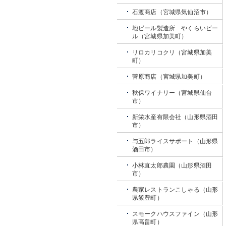
石渡商店（宮城県気仙沼市）
地ビール製造所 やくらいビー
ル（宮城県加美町）
リロカリコクリ（宮城県加美
町）
菅原商店（宮城県加美町）
秋保ワイナリー（宮城県仙台
市）
新栄水産有限会社（山形県酒田
市）
与五郎ライスサポート（山形県
酒田市）
小林直太郎農園（山形県酒田
市）
農家レストランこしゃる（山形
県飯豊町）
スモークハウスファイン（山形
県高畠町）