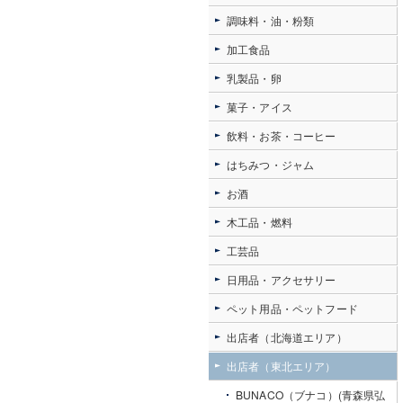
調味料・油・粉類
加工食品
乳製品・卵
菓子・アイス
飲料・お茶・コーヒー
はちみつ・ジャム
お酒
木工品・燃料
工芸品
日用品・アクセサリー
ペット用品・ペットフード
出店者（北海道エリア）
出店者（東北エリア）
BUNACO（ブナコ）(青森県弘