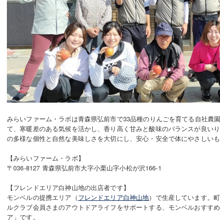
みらいファーム・ラボは青森県弘前市で33品種のりんごを育てる自社農園
て、寒暖差のある気候を活かし、香り高く甘みと酸味のバランスが良い
の多様な個性と自然な美味しさを大切にし、安心・安全で体にやさしい
【みらいファーム・ラボ】
〒036-8127 青森県弘前市大字小栗山字小松が沢166-1
【フレンドエリア白神山地の出店者です】
モンベルの提携エリア（
フレンドエリア白神山地
）で生産しています。
ルクラブ会員さまのアウトドアライフをサポートする、モンベルおすす
ア」です。