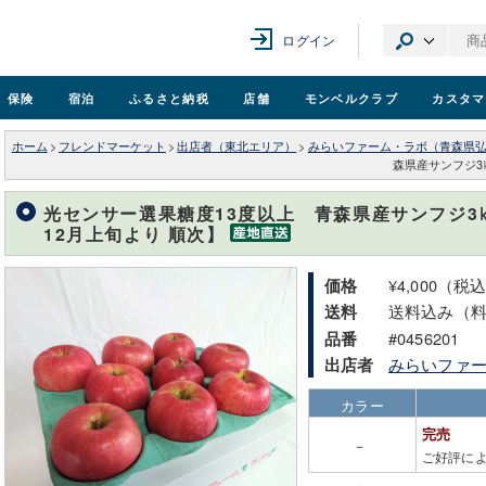
ログイン
保険
宿泊
ふるさと納税
店舗
モンベル
クラブ
カスタマ
ホーム
>
フレンドマーケット
>
出店者（東北エリア）
>
みらいファーム・ラボ（青森県
森県産サンフジ3
光センサー選果糖度13度以上 青森県産サンフジ3
12月上旬より 順次】
¥4,000（税
価格
送料込み（
送料
#0456201
品番
みらいファ
出店者
カラー
完売
－
ご好評に