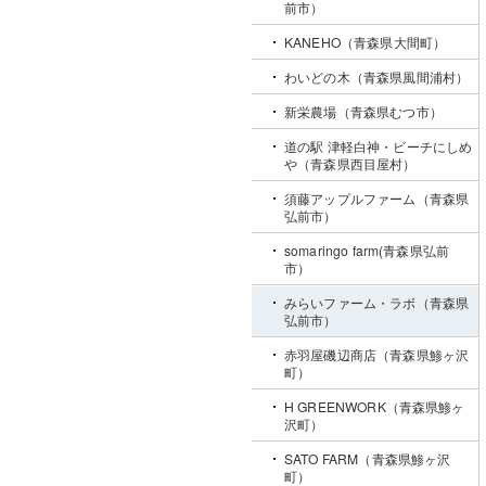
前市）
KANEHO（青森県大間町）
わいどの木（青森県風間浦村）
新栄農場（青森県むつ市）
道の駅 津軽白神・ビーチにしめ
や（青森県西目屋村）
須藤アップルファーム（青森県
弘前市）
somaringo farm(青森県弘前
市）
みらいファーム・ラボ（青森県
弘前市）
赤羽屋磯辺商店（青森県鯵ヶ沢
町）
H GREENWORK（青森県鯵ヶ
沢町）
SATO FARM（青森県鯵ヶ沢
町）