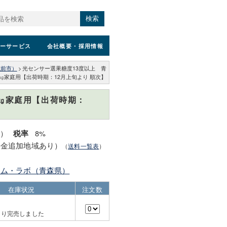
検索
ーサービス
会社概要
・採用情報
弘前市）
>
光センサー選果糖度13度以上 青
㎏家庭用【出荷時期：12月上旬より 順次】
㎏家庭用【出荷時期：
込）
8%
税率
料金追加地域あり）
（
送料一覧表
）
ーム・ラボ（青森県）
在庫状況
注文数
より完売しました