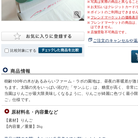
写真は実際の商品と異なるこ
お支払いはクレジットカード/
ポイントのご利用はできませ
フレンドマーケットの価格表
フレンドマーケットの商品は
はできません。
店舗受取不可商品です。
ご注文のキャンセルや返
比較対象にする
商品情報
樹齢100年の木があるみらいファーム・ラボの園地は、昼夜の寒暖差が
ちます。太陽の光をいっぱい浴びた「サンふじ」は、糖度が高く、非常
当園はりんごが最大限美味しくなるように、りんごが綺麗に色づく最小
ご」仕様です。
原材料名・内容量など
【素材】りんご
【内容量／重量】3㎏