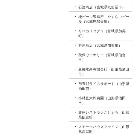
石渡商店（宮城県気仙沼市）
地ビール製造所 やくらいビー
ル（宮城県加美町）
リロカリコクリ（宮城県加美
町）
菅原商店（宮城県加美町）
秋保ワイナリー（宮城県仙台
市）
新栄水産有限会社（山形県酒田
市）
与五郎ライスサポート（山形県
酒田市）
小林直太郎農園（山形県酒田
市）
農家レストランこしゃる（山形
県飯豊町）
スモークハウスファイン（山形
県高畠町）