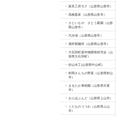
家具工房モク（山形県山形市）
高橋畜産（山形県山形市）
さといもや さとう農園（山形
県山形市）
汽水域（山形県山形市）
酒井製麺所（山形県山形市）
大石田町新作物開発研究会（山
形県大石田町）
杉山木工(山形県中山町)
村岡さんちの野菜（山形県村山
市）
まるたか果樹園（山形県天童
市）
おらほぶんど（山形県上山市）
くだものうつわ（山形県上山
市）