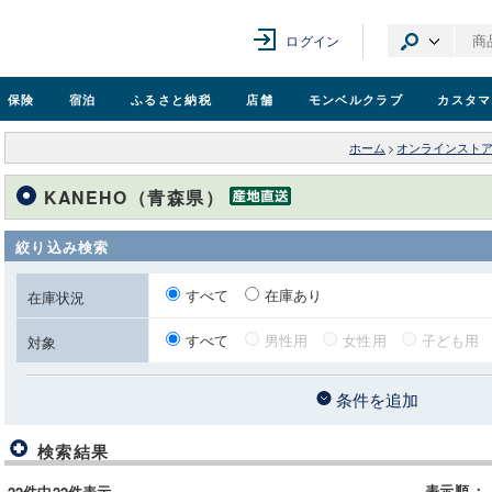
ログイン
保険
宿泊
ふるさと納税
店舗
モンベル
クラブ
カスタマ
ホーム
>
オンラインスト
KANEHO（青森県）
絞り込み検索
すべて
在庫あり
在庫状況
すべて
男性用
女性用
子ども用
対象
条件を追加
検索結果
表示順
：