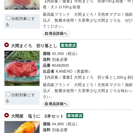
【内容量／重量】大間まぐろ 赤身100ｇ前後・中ト
後・大トロ100ｇ前後
最高級ブランド 大間まぐろ！天然本マグロ！漁師
比較対象にす
活〆、無菌水使用！大変希少な大間まぐろを、ぜひ
る
てください。
大間まぐろ 切り落とし
¥2,000（税込）
価格
別途必要
送料
#0450503
品番
KANEHO（青森県）
出店者
【内容量／重量】大間まぐろ 切り落とし200ｇ前
最高級ブランド 大間まぐろ！天然本マグロ！漁師
活〆、無菌水使用！大変希少な大間まぐろを味わっ
比較対象にす
さい。
る
大間産 塩うに 2本セット
¥4,800（税込）
価格
別途必要
送料