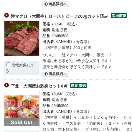
陸マグロ（大間牛）ローストビーフ200gカット済み
¥3,240（税込）
価格
別途必要
送料
#0450508
品番
KANEHO（青森県）
出店者
【内容量／重量】200ｇ前後
ついに！！陸マグロ（大間牛）販売！！
市場に出る事がない希少な大間牛です！
比較対象にす
脂身と赤身肉がほど良く美味しいです♪
る
下北・大間産お刺身セット8点
¥8,640（税込）
価格
別途必要
送料
#0450509
品番
KANEHO（青森県）
出店者
【内容量／重量】イカ刺身（１２０ｇ前後）・ヒラ
Sold Out
０切前後）・マス刺身（７切前後）・まぐろ（赤身
ロ３切・大トロ２切）・ブリ刺し（7切前後）・タコ