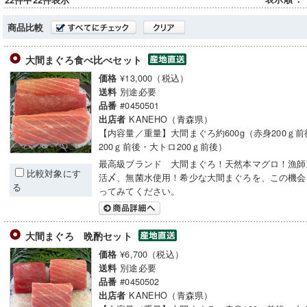
22件中22件表示
商品比較
大間まぐろ食べ比べセット
¥13,000（税込）
価格
別途必要
送料
#0450501
品番
KANEHO（青森県）
出店者
【内容量／重量】大間まぐろ約600g（赤身200ｇ
200ｇ前後・大トロ200ｇ前後）
最高級ブランド 大間まぐろ！天然本マグロ！漁師
比較対象にす
活〆、無菌水使用！希少な大間まぐろを、この機会
る
ってみてください。
大間まぐろ 晩酌セット
¥6,700（税込）
価格
別途必要
送料
#0450502
品番
KANEHO（青森県）
出店者