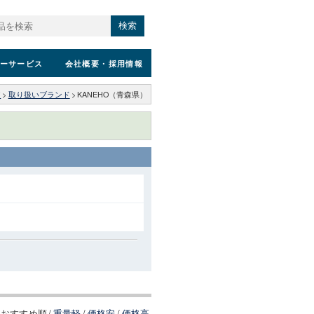
検索
ーサービス
会社概要
・採用情報
ア
>
取り扱いブランド
>
KANEHO（青森県）
おすすめ順
/
重量軽
/
価格安
/
価格高