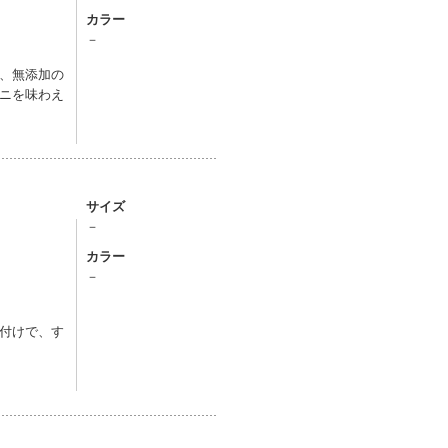
カラー
－
、無添加の
ニを味わえ
サイズ
－
カラー
－
付けで、す