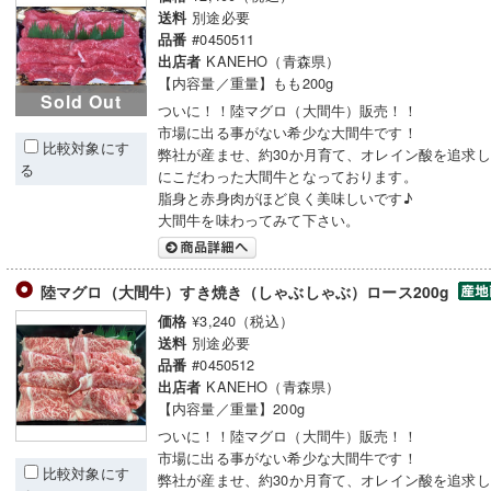
別途必要
送料
#0450511
品番
KANEHO（青森県）
出店者
【内容量／重量】もも200g
Sold Out
ついに！！陸マグロ（大間牛）販売！！
市場に出る事がない希少な大間牛です！
比較対象にす
弊社が産ませ、約30か月育て、オレイン酸を追求
る
にこだわった大間牛となっております。
脂身と赤身肉がほど良く美味しいです♪
大間牛を味わってみて下さい。
陸マグロ（大間牛）すき焼き（しゃぶしゃぶ）ロース200g
¥3,240（税込）
価格
別途必要
送料
#0450512
品番
KANEHO（青森県）
出店者
【内容量／重量】200g
ついに！！陸マグロ（大間牛）販売！！
市場に出る事がない希少な大間牛です！
比較対象にす
弊社が産ませ、約30か月育て、オレイン酸を追求