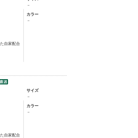
－
カラー
－
した自家配合
サイズ
－
カラー
－
した自家配合