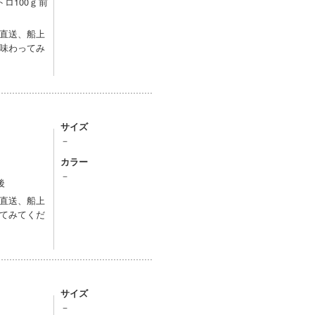
ロ100ｇ前
直送、船上
味わってみ
サイズ
－
カラー
－
後
直送、船上
てみてくだ
サイズ
－