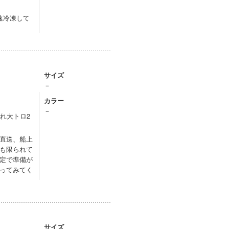
速冷凍して
サイズ
－
カラー
－
れ大トロ2
直送、船上
も限られて
定で準備が
ってみてく
サイズ