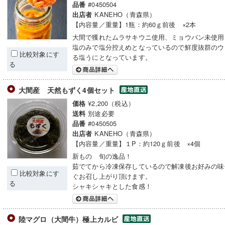
#0450504
品番
KANEHO（青森県）
出店者
【内容量／重量】1瓶：約60ｇ前後 ×2本
大間で獲れたムラサキウニ使用、ミョウバン未使用
塩のみで塩分控えめとなっているので鮮度抜群のウ
比較対象にす
る塩うにとなっています。
る
大間産 天然もずく4個セット
¥2,200（税込）
価格
別途必要
送料
#0450505
品番
KANEHO（青森県）
出店者
【内容量／重量】１P：約120ｇ前後 ×4個
新もの 旬の逸品！
茹でてから冷凍保存しているので解凍後お好みの味
比較対象にす
ぐお召し上がり頂けます。
る
シャキシャキとした食感！
陸マグロ（大間牛）極上カルビ