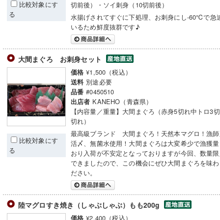
比較対象にす
切前後）・ソイ刺身（10切前後）
る
水揚げされてすぐに下処理、お刺身にし-60℃で急
いるため鮮度抜群です♪
大間まぐろ お刺身セット
¥1,500（税込）
価格
別途必要
送料
#0450510
品番
KANEHO（青森県）
出店者
【内容量／重量】大間まぐろ（赤身5切れ中トロ3切
切れ）
最高級ブランド 大間まぐろ！天然本マグロ！漁師
比較対象にす
活〆、無菌水使用！大間まぐろは大変希少で漁獲量
る
おり入荷が不安定となっておりますが今回、数量限
できましたので、この機会にぜひ大間まぐろを味わ
ださい。
陸マグロすき焼き（しゃぶしゃぶ）もも200g
¥2,400（税込）
価格