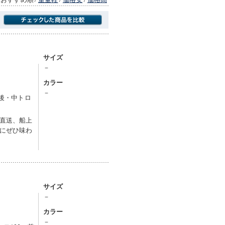
商品にのみフォーカスする
サイズ
－
カラー
－
前後・中トロ
直送、船上
にぜひ味わ
サイズ
－
カラー
－