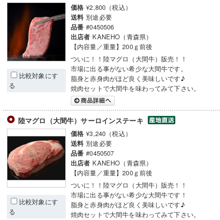
¥2,800（税込）
価格
別途必要
送料
#0450506
品番
KANEHO（青森県）
出店者
【内容量／重量】200ｇ前後
ついに！！陸マグロ（大間牛）販売！！
市場に出る事がない希少な大間牛です。
比較対象にす
脂身と赤身肉がほど良く美味しいです♪
る
焼肉セットで大間牛を味わってみて下さい。
陸マグロ（大間牛）サーロインステーキ
¥3,240（税込）
価格
別途必要
送料
#0450507
品番
KANEHO（青森県）
出店者
【内容量／重量】200ｇ前後
ついに！！陸マグロ（大間牛）販売！！
市場に出る事がない希少な大間牛です！
比較対象にす
脂身と赤身肉がほど良く美味しいです♪
る
焼肉セットで大間牛を味わってみて下さい。