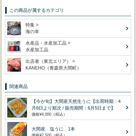
この商品が属するカテゴリ
特集 >
海の幸
水産品・水産加工品 >
水産加工品
出店者（東北エリア） >
KANEHO（青森県大間町）
関連商品
【今が旬】大間産天然生うに【出荷時期：4
月8日より順次 / 販売期間：6月5日まで】
価格¥4,000（税込）
大間産 塩うに 1本
価格¥2,500（税込）