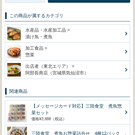
この商品が属するカテゴリ
水産品・水産加工品 >
漬け魚・煮魚
加工食品 >
惣菜
出店者（東北エリア） >
阿部長商店（宮城県気仙沼市）
関連商品
【メッセージカード対応】三陸食堂 煮魚惣
菜セット
価格¥3,888（税込）
三陸食堂 煮魚お惣菜詰合せ 4種12パック