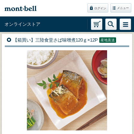
メニュー
ログイン
オンラインストア
【箱買い】三陸食堂さば味噌煮120ｇ×12P
産地直送