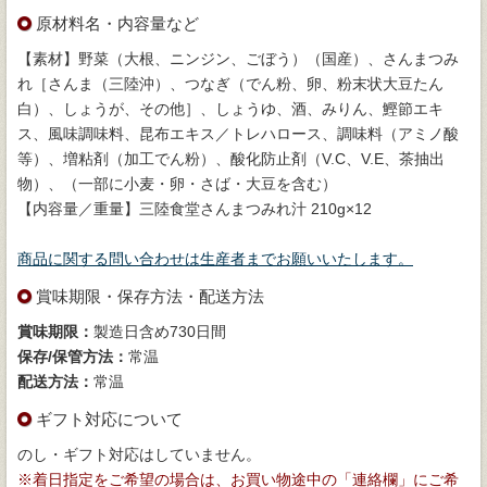
原材料名・内容量など
【素材】野菜（大根、ニンジン、ごぼう）（国産）、さんまつみ
れ［さんま（三陸沖）、つなぎ（でん粉、卵、粉末状大豆たん
白）、しょうが、その他］、しょうゆ、酒、みりん、鰹節エキ
ス、風味調味料、昆布エキス／トレハロース、調味料（アミノ酸
等）、増粘剤（加工でん粉）、酸化防止剤（V.C、V.E、茶抽出
物）、（一部に小麦・卵・さば・大豆を含む）
【内容量／重量】三陸食堂さんまつみれ汁 210g×12
商品に関する問い合わせは生産者までお願いいたします。
賞味期限・保存方法・配送方法
賞味期限：
製造日含め730日間
保存/保管方法：
常温
配送方法：
常温
ギフト対応について
のし・ギフト対応はしていません。
※着日指定をご希望の場合は、お買い物途中の「連絡欄」にご希