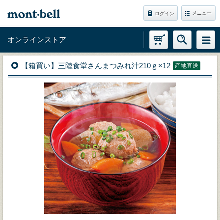
メニュー
ログイン
オンラインストア
【箱買い】三陸食堂さんまつみれ汁210ｇ×12
産地直送