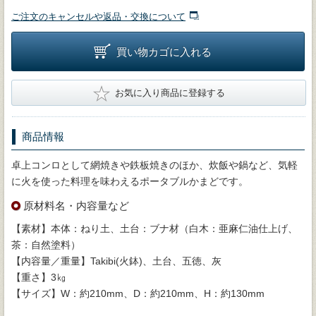
ご注文のキャンセルや返品・交換について
買い物カゴに入れる
★
お気に入り商品に登録する
商品情報
卓上コンロとして網焼きや鉄板焼きのほか、炊飯や鍋など、気軽
に火を使った料理を味わえるポータブルかまどです。
原材料名・内容量など
【素材】本体：ねり土、土台：ブナ材（白木：亜麻仁油仕上げ、
茶：自然塗料）
【内容量／重量】Takibi(火鉢)、土台、五徳、灰
【重さ】3㎏
【サイズ】W：約210mm、D：約210mm、H：約130mm