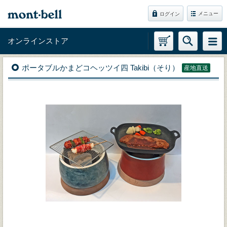
メニュー
ログイン
オンラインストア
ポータブルかまどコヘッツイ四 Takibi（そり）
産地直送