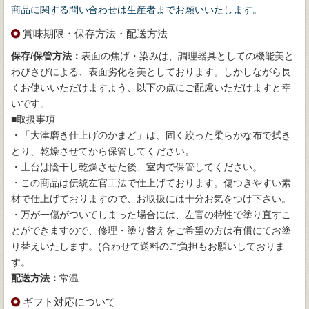
商品に関する問い合わせは生産者までお願いいたします。
賞味期限・保存方法・配送方法
保存/保管方法：
表面の焦げ・染みは、調理器具としての機能美と
わびさびによる、表面劣化を美としております。しかしながら長
くお使いいただけますよう、以下の点にご配慮いただけますと幸
いです。
■取扱事項
・「大津磨き仕上げのかまど」は、固く絞った柔らかな布で拭き
とり、乾燥させてから保管してください。
・土台は陰干し乾燥させた後、室内で保管してください。
・この商品は伝統左官工法で仕上げております。傷つきやすい素
材で仕上げておりますので、お取扱には十分お気をつけ下さい。
・万が一傷がついてしまった場合には、左官の特性で塗り直すこ
とができますので、修理・塗り替えをご希望の方は有償にてお塗
り替えいたします。(合わせて送料のご負担もお願いしておりま
す。
配送方法：
常温
ギフト対応について