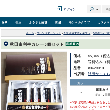
ログイン
保険
宿泊
ふるさと納税
店舗
モンベル
クラブ
カスタマ
ホーム
>
フレンドマーケット
>
予算別おすすめギフト
>
5000円～10
秋田由利牛カレー5個セット
¥5,365（税
価格
送料込み（
送料
#0423310
品番
秋田かまく
出店者
カラー
在庫あり
－
約2～7日
写真は実際の商品と異なるこ
お支払いはクレジットカード/