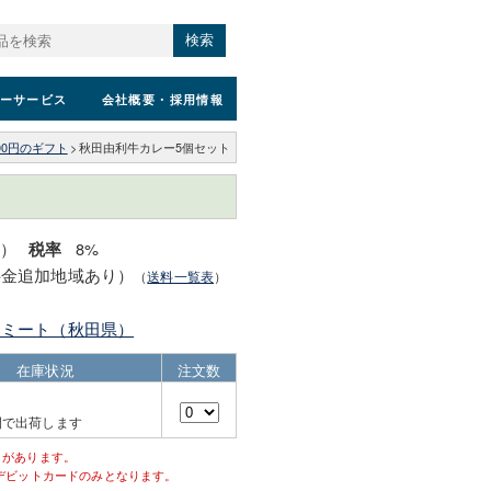
検索
ーサービス
会社概要
・採用情報
000円のギフト
>
秋田由利牛カレー5個セット
込）
8%
税率
料金追加地域あり）
（
送料一覧表
）
らミート（秋田県）
在庫状況
注文数
間で出荷します
とがあります。
デビットカードのみとなります。