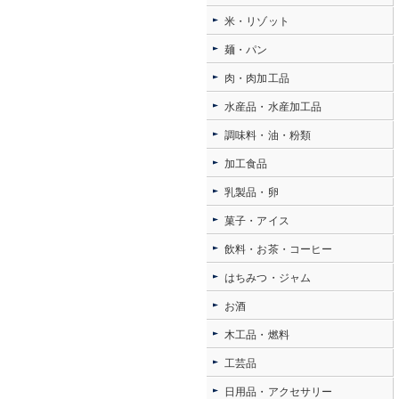
米・リゾット
麺・パン
肉・肉加工品
水産品・水産加工品
調味料・油・粉類
加工食品
乳製品・卵
菓子・アイス
飲料・お茶・コーヒー
はちみつ・ジャム
お酒
木工品・燃料
工芸品
日用品・アクセサリー