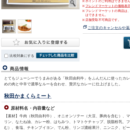
ポイントのご利用はできませ
フレンドマーケットの価格表
フレンドマーケットの商品は
はできません。
店舗受取不可商品です。
ご注文のキャンセルや返
比較対象にする
商品情報
とてもジューシーでうまみがある「秋田由利牛」をふんだんに使ったカレ
めの肉と中辛で濃厚なルーを合わせ、贅沢なカレーに仕上げました。
秋田かまくらミート
原材料名・内容量など
【素材】牛肉（秋田由利牛）、オニオンソテー（大豆、豚肉を含む）、
リン、なたね油、カレー粉、はちみつ、トマトケチャップ、脱脂粉乳、
む）、食塩、チキンブイヨン、でん粉、リンゴ濃縮果汁、ニンニク、ビ