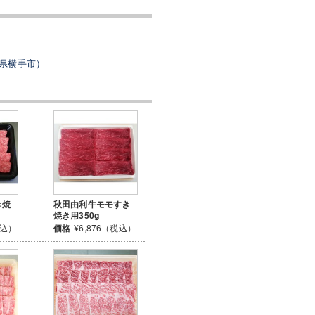
県横手市）
き焼
秋田由利牛モモすき
焼き用350g
税込）
価格
¥6,876（税込）