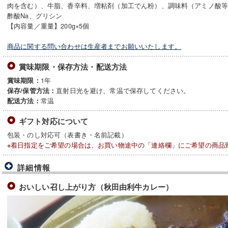
肉を含む）、牛脂、香辛料、増粘剤（加工でん粉）、調味料（アミノ酸
酢酸Na、グリシン
【内容量／重量】200g×5個
商品に関する問い合わせは生産者までお願いいたします。
賞味期限・保存方法・配送方法
1年
賞味期限：
直射日光を避け、常温で保存してください。
保存/保管方法：
常温
配送方法：
ギフト対応について
包装・のし対応可（表書き・名前記載）
※着日指定をご希望の場合は、お買い物途中の「連絡欄」にご希望の商品
詳細情報
おいしい召し上がり方（秋田由利牛カレー）