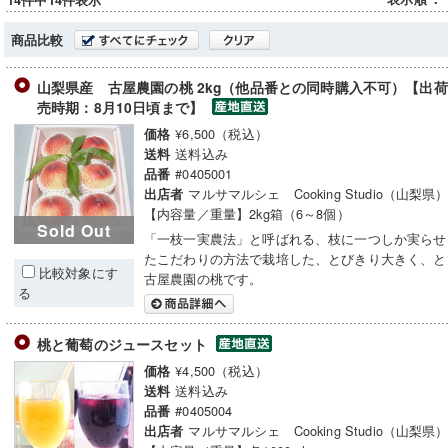
14件中14件表示
商品比較
山梨県産 古屋農園の桃 2kg（他品番との同時購入不可）【出荷時
売時期：8月10日頃まで】
¥6,500（税込）
価格
送料込み
送料
#0405001
品番
マルサマルシェ Cooking Studio（山梨県
出店者
【内容量／重量】2kg箱（6～8個）
Sold Out
「一枝一実農法」と呼ばれる、枝に一つしか実らせ
たこだわりの方法で栽培した、とびきり大きく、と
比較対象にす
古屋農園の桃です。
る
桃と葡萄のジュースセット
¥4,500（税込）
価格
送料込み
送料
#0405004
品番
マルサマルシェ Cooking Studio（山梨県
出店者