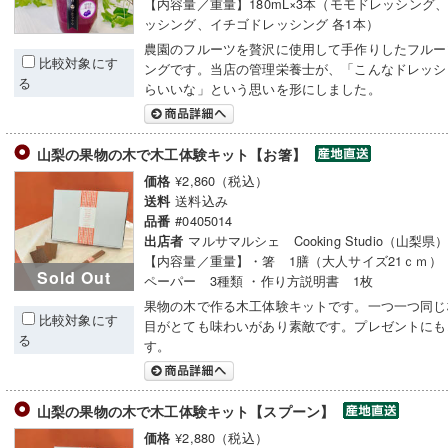
【内容量／重量】180mL×3本（モモドレッシング
ッシング、イチゴドレッシング 各1本）
農園のフルーツを贅沢に使用して手作りしたフルー
比較対象にす
ングです。当店の管理栄養士が、「こんなドレッシ
る
らいいな」という思いを形にしました。
山梨の果物の木で木工体験キット【お箸】
¥2,860（税込）
価格
送料込み
送料
#0405014
品番
マルサマルシェ Cooking Studio（山梨県
出店者
【内容量／重量】・箸 1膳（大人サイズ21ｃｍ
Sold Out
ペーパー 3種類 ・作り方説明書 1枚
果物の木で作る木工体験キットです。一つ一つ同じ
比較対象にす
目がとても味わいがあり素敵です。プレゼントにも
る
す。
山梨の果物の木で木工体験キット【スプーン】
¥2,880（税込）
価格