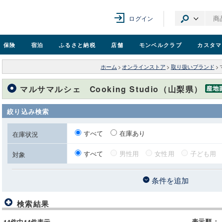
ログイン
保険
宿泊
ふるさと納税
店舗
モンベル
クラブ
カスタマ
ホーム
>
オンラインストア
>
取り扱いブランド
>
マルサマルシェ Cooking Studio（山梨県）
絞り込み検索
すべて
在庫あり
在庫状況
すべて
男性用
女性用
子ども用
対象
条件を追加
検索結果
表示順
：