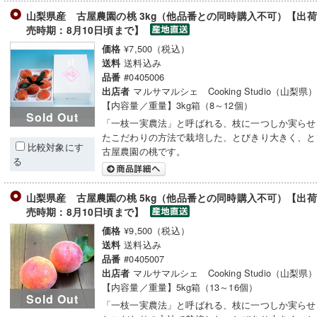
山梨県産 古屋農園の桃 3kg（他品番との同時購入不可）【出荷時
売時期：8月10日頃まで】
¥7,500（税込）
価格
送料込み
送料
#0405006
品番
マルサマルシェ Cooking Studio（山梨県
出店者
【内容量／重量】3kg箱（8～12個）
Sold Out
「一枝一実農法」と呼ばれる、枝に一つしか実らせ
たこだわりの方法で栽培した、とびきり大きく、と
比較対象にす
古屋農園の桃です。
る
山梨県産 古屋農園の桃 5kg（他品番との同時購入不可）【出荷時
売時期：8月10日頃まで】
¥9,500（税込）
価格
送料込み
送料
#0405007
品番
マルサマルシェ Cooking Studio（山梨県
出店者
【内容量／重量】5kg箱（13～16個）
Sold Out
「一枝一実農法」と呼ばれる、枝に一つしか実らせ