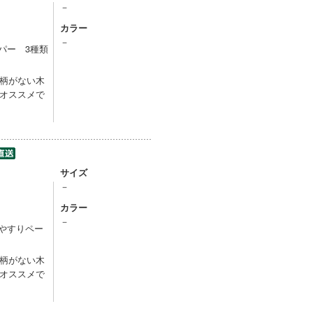
－
カラー
）
－
パー 3種類
柄がない木
オススメで
サイズ
－
カラー
）
－
やすりペー
柄がない木
オススメで