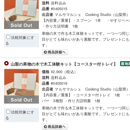
送料込み
送料
#0405015
品番
マルサマルシェ Cooking Studio（山梨県
出店者
【内容量／重量】・スプーン 1本 ・やすりペー
Sold Out
・作り方説明書 1枚
果物の木で作る木工体験キットです。一つ一つ同じ
比較対象にす
目がとても味わいがあり素敵です。プレゼントにも
る
す。
山梨の果物の木で木工体験キット【コースター付トレイ】
¥2,900（税込）
価格
送料込み
送料
#0405016
品番
マルサマルシェ Cooking Studio（山梨県
出店者
【内容量／重量】・コースター付トレイ 1枚 ・
Sold Out
パー 3種類 ・作り方説明書 1枚
果物の木で作る木工体験キットです。一つ一つ同じ
比較対象にす
目がとても味わいがあり素敵です。プレゼントにも
る
す。