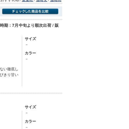
期：7月中旬より順次出荷 / 販
商品にのみフォーカスする
サイズ
－
カラー
）
－
ない徹底し
びきり甘い
サイズ
－
カラー
）
－