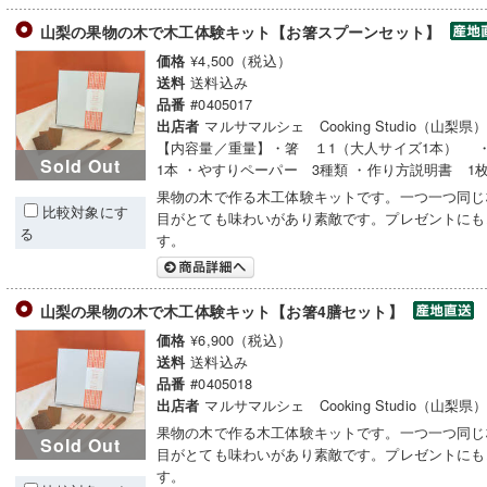
山梨の果物の木で木工体験キット【お箸スプーンセット】
¥4,500（税込）
価格
送料込み
送料
#0405017
品番
マルサマルシェ Cooking Studio（山梨県
出店者
【内容量／重量】・箸 １1（大人サイズ1本）
Sold Out
1本 ・やすりペーパー 3種類 ・作り方説明書 1
果物の木で作る木工体験キットです。一つ一つ同じ
比較対象にす
目がとても味わいがあり素敵です。プレゼントにも
る
す。
山梨の果物の木で木工体験キット【お箸4膳セット】
¥6,900（税込）
価格
送料込み
送料
#0405018
品番
マルサマルシェ Cooking Studio（山梨県
出店者
果物の木で作る木工体験キットです。一つ一つ同じ
Sold Out
目がとても味わいがあり素敵です。プレゼントにも
す。