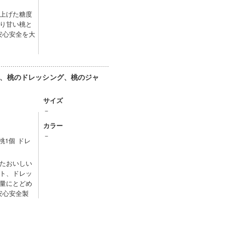
上げた糖度
り甘い桃と
安心安全を大
、桃のドレッシング、桃のジャ
サイズ
－
カラー
）
－
桃1個 ドレ
たおいしい
ト、ドレッ
量にとどめ
安心安全製