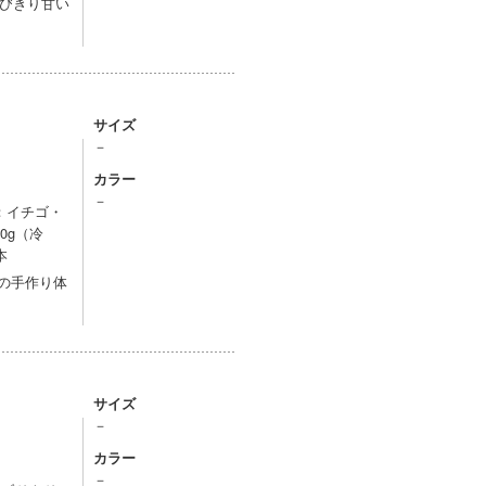
びきり甘い
サイズ
－
カラー
）
－
：イチゴ・
0g（冷
本
の手作り体
サイズ
－
カラー
）
－