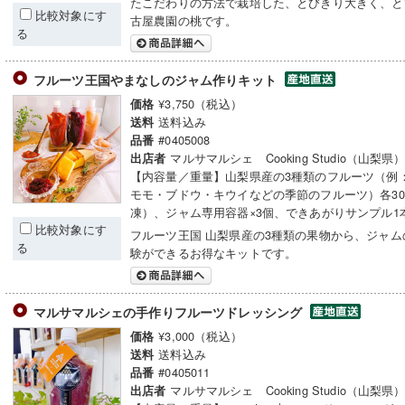
たこだわりの方法で栽培した、とびきり大きく、と
比較対象にす
古屋農園の桃です。
る
フルーツ王国やまなしのジャム作りキット
¥3,750（税込）
価格
送料込み
送料
#0405008
品番
マルサマルシェ Cooking Studio（山梨県
出店者
【内容量／重量】山梨県産の3種類のフルーツ（例
モモ・ブドウ・キウイなどの季節のフルーツ）各30
凍）、ジャム専用容器×3個、できあがりサンプル1
比較対象にす
フルーツ王国 山梨県産の3種類の果物から、ジャム
る
験ができるお得なキットです。
マルサマルシェの手作りフルーツドレッシング
¥3,000（税込）
価格
送料込み
送料
#0405011
品番
マルサマルシェ Cooking Studio（山梨県
出店者