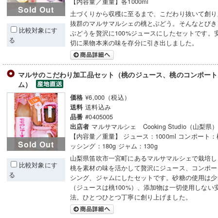
【内容量／重量】各1000ml
Sold Out
土づくりから収穫に至るまで、こだわり抜いて創り
抜群のマルサマルシェの桃とぶどう。そんなとびき
比較対象にす
ぶどうを贅沢に100%ジュースにしたセットです。
る
切に果物本来の味を存分に引き出しました。
マルサのこだわり加工品セット（桃のジュース、桃のコンポート
ム）
¥6,000（税込）
価格
送料込み
送料
#0405005
品番
マルサマルシェ Cooking Studio（山梨県
出店者
【内容量／重量】 ジュース：1000ml コンポート：
Sold Out
ッシング：180g ジャム：130g
山梨県笛吹市一宮町にあるマルサマルシェで栽培し
比較対象にす
桃を素材の味を活かして贅沢にジュース、コンポー
る
シング、ジャムにしたセットです。砂糖の使用は少
（ジュースは桃100%）、添加物は一切使用しない
法。ひとつひとつ丁寧に創り上げました。