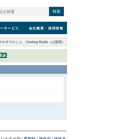
検索
ーサービス
会社概要
・採用情報
マルサマルシェ Cooking Studio（山梨県）
おすすめ順
/
重量軽
/
価格安
/
価格高